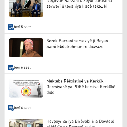
Nêçîrvan Barzanî û Zeydî parastina
serwerî û tenahiya Iraqê tekez kir
berî 5 saet
Serok Barzanî sersaxiyê ji Beyan
Samî Ebdulrehman re dixwaze
berî 6 saet
Mekteba Rêkxistinê ya Kerkûk -
Germiyanê ya PDKê bersiva Kerkûkê
dide
berî 6 saet
Hevpeymaniya Birêvebirina Dewletê