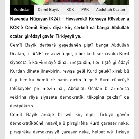
Kurdistan
Cemîl Bayik
KCK
PKK
Abdullah Ocalan
Navenda Nûçeyan (K24) – Hevserokê Konseya Rêveber a
KCK’ê Cemîl Bayik diyar kir, serkeftina banga Abdullah
ocalan girêdayî gavên Tirkiyeyê ye.
Cemîl Bayik derbarê geşedanên piştî banga Abdullah
Ocalan, ji “ANF” re axivî û got, ji ber ku li ser civaka Kurd
siyaseta înkar-îmhayê dihat meşandin, her tiştê girêdayî
Kurdan dihate jinavbirin, rewşa gelê Kurd gelekî xirab bû
û ji ber ku hemû rê hatin girtin û gelê Kurd rûbirûyê
talûkeyeke pir mezin hat, Abdullah Ocalan bi armanca
vekirina rêya siyaseta demokratîk, têkoşîna çekdarî da
destpêkirin.
Cemîl Bayik amaje bi wê kir, eger Tirkiye gavên
demokratîkbûnê neavêje û pirsgirêka Kurd çareser neke,
pirsgirêka demokrasiyê çareser neke, helbet wê Tirkiye