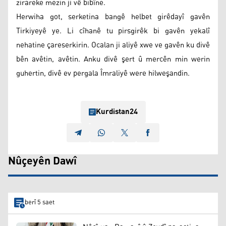
zirareke mezin ji vê bibîne.
Herwiha got, serketina bangê helbet girêdayî gavên
Tirkiyeyê ye. Li cîhanê tu pirsgirêk bi gavên yekalî
nehatine çareserkirin. Ocalan ji aliyê xwe ve gavên ku divê
bên avêtin, avêtin. Anku divê şert û mercên min werin
guhertin, divê ev pergala Îmraliyê were hilweşandin.
Kurdistan24
Nûçeyên Dawî
berî 5 saet