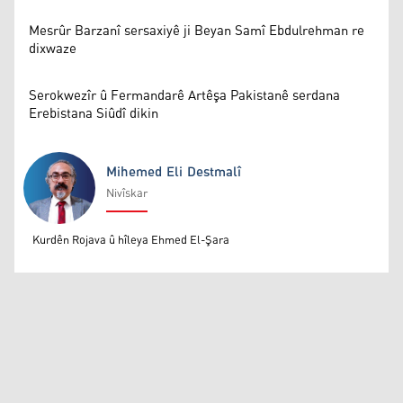
Mesrûr Barzanî sersaxiyê ji Beyan Samî Ebdulrehman re
dixwaze
Serokwezîr û Fermandarê Artêşa Pakistanê serdana
Erebistana Siûdî dikin
Mihemed Eli Destmalî
Nivîskar
Mihemed Eli Destmalî
Kurdên Rojava û hîleya Ehmed El-Şara