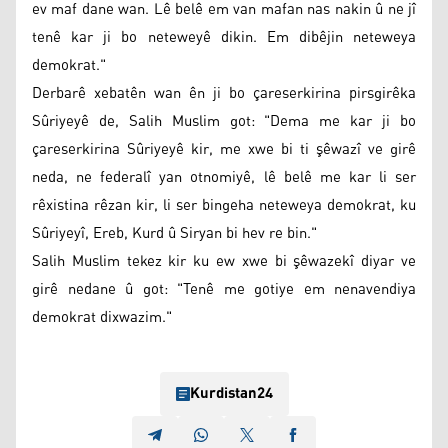
ev maf dane wan. Lê belê em van mafan nas nakin û ne jî
tenê kar ji bo neteweyê dikin. Em dibêjin neteweya
demokrat."
Derbarê xebatên wan ên ji bo çareserkirina pirsgirêka
Sûriyeyê de, Salih Muslim got: "Dema me kar ji bo
çareserkirina Sûriyeyê kir, me xwe bi ti şêwazî ve girê
neda, ne federalî yan otnomiyê, lê belê me kar li ser
rêxistina rêzan kir, li ser bingeha neteweya demokrat, ku
Sûriyeyî, Ereb, Kurd û Siryan bi hev re bin."
Salih Muslim tekez kir ku ew xwe bi şêwazekî diyar ve
girê nedane û got: "Tenê me gotiye em nenavendiya
demokrat dixwazim."
Kurdistan24