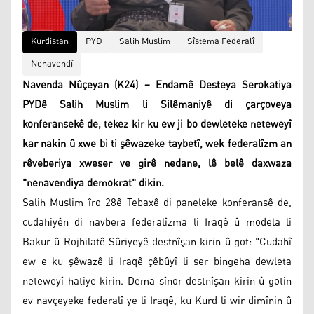
Kurdistan
PYD
Salih Muslim
Sîstema Federalî
Nenavendî
Navenda Nûçeyan (K24) – Endamê Desteya Serokatiya
PYDê Salih Muslim li Silêmaniyê di çarçoveya
konferansekê de, tekez kir ku ew ji bo dewleteke neteweyî
kar nakin û xwe bi ti şêwazeke taybetî, wek federalîzm an
rêveberiya xweser ve girê nedane, lê belê daxwaza
"nenavendiya demokrat" dikin.
Salih Muslim îro 28ê Tebaxê di paneleke konferansê de,
cudahiyên di navbera federalîzma li Iraqê û modela li
Bakur û Rojhilatê Sûriyeyê destnîşan kirin û got: "Cudahî
ew e ku şêwazê li Iraqê çêbûyî li ser bingeha dewleta
neteweyî hatiye kirin. Dema sînor destnîşan kirin û gotin
ev navçeyeke federalî ye li Iraqê, ku Kurd li wir dimînin û