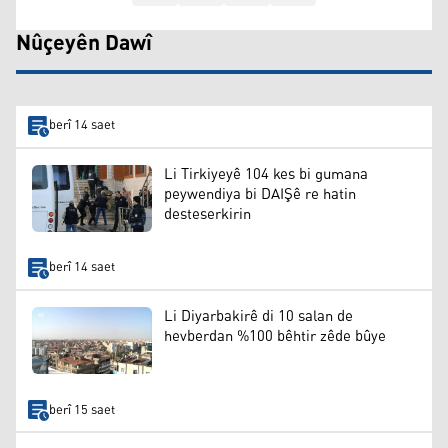
Nûçeyên Dawî
berî 14 saet
Li Tirkiyeyê 104 kes bi gumana
peywendiya bi DAIŞê re hatin
desteserkirin
berî 14 saet
Li Diyarbakirê di 10 salan de
hevberdan %100 bêhtir zêde bûye
berî 15 saet