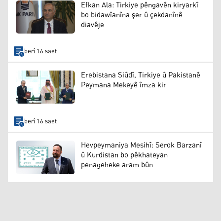
Efkan Ala: Tirkiye pêngavên kiryarkî
bo bidawîanîna şer û çekdanînê
diavêje
berî 16 saet
Erebistana Siûdî, Tirkiye û Pakistanê
Peymana Mekeyê îmza kir
berî 16 saet
Hevpeymaniya Mesihî: Serok Barzanî
û Kurdistan bo pêkhateyan
penageheke aram bûn