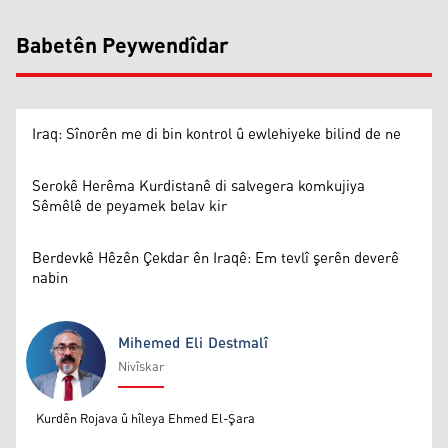
Babetên Peywendîdar
Iraq: Sînorên me di bin kontrol û ewlehiyeke bilind de ne
Serokê Herêma Kurdistanê di salvegera komkujiya
Sêmêlê de peyamek belav kir
Berdevkê Hêzên Çekdar ên Iraqê: Em tevlî şerên deverê
nabin
Mihemed Eli Destmalî
Nivîskar
Mihemed Eli Destmalî
Kurdên Rojava û hîleya Ehmed El-Şara