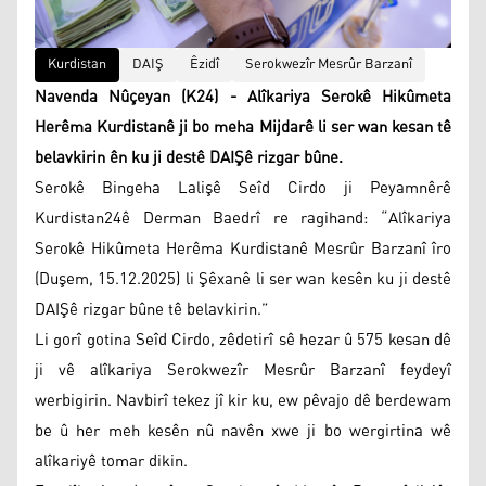
Kurdistan
DAIŞ
Êzidî
Serokwezîr Mesrûr Barzanî
Navenda Nûçeyan (K24) - Alîkariya Serokê Hikûmeta
Herêma Kurdistanê ji bo meha Mijdarê li ser wan kesan tê
belavkirin ên ku ji destê DAIŞê rizgar bûne.
Serokê Bingeha Lalişê Seîd Cirdo ji Peyamnêrê
Kurdistan24ê Derman Baedrî re ragihand: “Alîkariya
Serokê Hikûmeta Herêma Kurdistanê Mesrûr Barzanî îro
(Duşem, 15.12.2025) li Şêxanê li ser wan kesên ku ji destê
DAIŞê rizgar bûne tê belavkirin.”
Li gorî gotina Seîd Cirdo, zêdetirî sê hezar û 575 kesan dê
ji vê alîkariya Serokwezîr Mesrûr Barzanî feydeyî
werbigirin. Navbirî tekez jî kir ku, ew pêvajo dê berdewam
be û her meh kesên nû navên xwe ji bo wergirtina wê
alîkariyê tomar dikin.