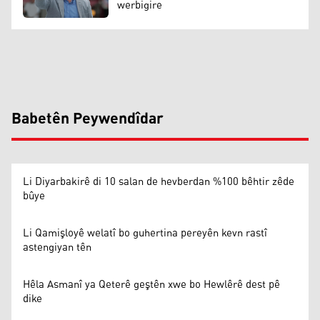
werbigire
Babetên Peywendîdar
Li Diyarbakirê di 10 salan de hevberdan %100 bêhtir zêde
bûye
Li Qamişloyê welatî bo guhertina pereyên kevn rastî
astengiyan tên
Hêla Asmanî ya Qeterê geştên xwe bo Hewlêrê dest pê
dike