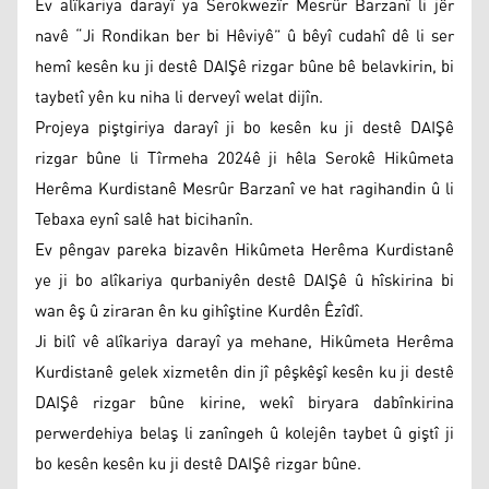
Ev alîkariya darayî ya Serokwezîr Mesrûr Barzanî li jêr
navê “Ji Rondikan ber bi Hêviyê” û bêyî cudahî dê li ser
hemî kesên ku ji destê DAIŞê rizgar bûne bê belavkirin, bi
taybetî yên ku niha li derveyî welat dijîn.
Projeya piştgiriya darayî ji bo kesên ku ji destê DAIŞê
rizgar bûne li Tîrmeha 2024ê ji hêla Serokê Hikûmeta
Herêma Kurdistanê Mesrûr Barzanî ve hat ragihandin û li
Tebaxa eynî salê hat bicihanîn.
Ev pêngav pareka bizavên Hikûmeta Herêma Kurdistanê
ye ji bo alîkariya qurbaniyên destê DAIŞê û hîskirina bi
wan êş û ziraran ên ku gihîştine Kurdên Êzîdî.
Ji bilî vê alîkariya darayî ya mehane, Hikûmeta Herêma
Kurdistanê gelek xizmetên din jî pêşkêşî kesên ku ji destê
DAIŞê rizgar bûne kirine, wekî biryara dabînkirina
perwerdehiya belaş li zanîngeh û kolejên taybet û giştî ji
bo kesên kesên ku ji destê DAIŞê rizgar bûne.