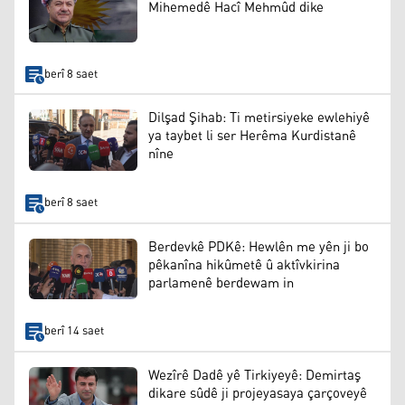
Mihemedê Hacî Mehmûd dike
berî 8 saet
Dilşad Şihab: Ti metirsiyeke ewlehiyê
ya taybet li ser Herêma Kurdistanê
nîne
berî 8 saet
Berdevkê PDKê: Hewlên me yên ji bo
pêkanîna hikûmetê û aktîvkirina
parlamenê berdewam in
berî 14 saet
Wezîrê Dadê yê Tirkiyeyê: Demirtaş
dikare sûdê ji projeyasaya çarçoveyê