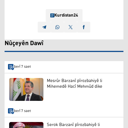
Kurdistan24
Nûçeyên Dawî
berî 7 saet
Mesrûr Barzanî pîrozbahiyê li
Mihemedê Hacî Mehmûd dike
berî 7 saet
Serok Barzanî pîrozbahiyê li