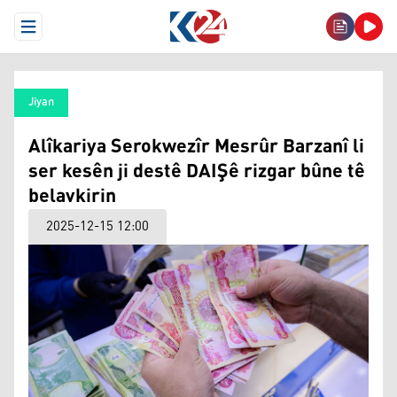
Open Menu
Jiyan
Alîkariya Serokwezîr Mesrûr Barzanî li
ser kesên ji destê DAIŞê rizgar bûne tê
belavkirin
2025-12-15 12:00