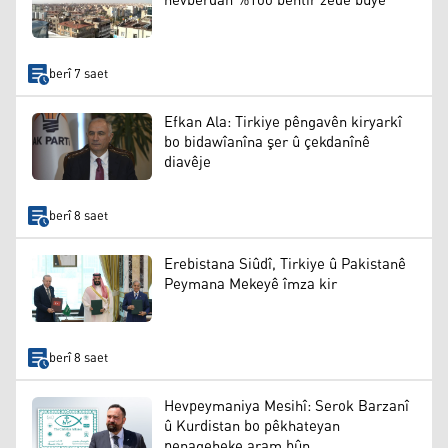
hevberdan %100 bêhtir zêde bûye
berî 7 saet
Efkan Ala: Tirkiye pêngavên kiryarkî
bo bidawîanîna şer û çekdanînê
diavêje
berî 8 saet
Erebistana Siûdî, Tirkiye û Pakistanê
Peymana Mekeyê îmza kir
berî 8 saet
Hevpeymaniya Mesihî: Serok Barzanî
û Kurdistan bo pêkhateyan
penageheke aram bûn