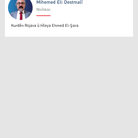
Mihemed Eli Destmalî
Nivîskar
Mihemed Eli Destmalî
Kurdên Rojava û hîleya Ehmed El-Şara