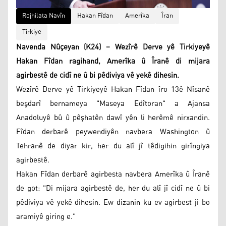
Rojhilata Navîn
Hakan Fîdan
Amerîka
Îran
Tirkiye
Navenda Nûçeyan (K24) – Wezîrê Derve yê Tirkiyeyê
Hakan Fîdan ragihand, Amerîka û Îranê di mijara
agirbestê de cidî ne û bi pêdiviya vê yekê dihesin.
Wezîrê Derve yê Tirkiyeyê Hakan Fîdan îro 13ê Nîsanê
beşdarî bernameya "Maseya Edîtoran" a Ajansa
Anadoluyê bû û pêşhatên dawî yên li herêmê nirxandin.
Fîdan derbarê peywendiyên navbera Washington û
Tehranê de diyar kir, her du alî jî têdigihin girîngiya
agirbestê.
Hakan Fîdan derbarê agirbesta navbera Amerîka û Îranê
de got: "Di mijara agirbestê de, her du alî jî cidî ne û bi
pêdiviya vê yekê dihesin. Ew dizanin ku ev agirbest ji bo
aramiyê giring e."