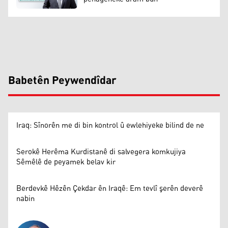
Babetên Peywendîdar
Iraq: Sînorên me di bin kontrol û ewlehiyeke bilind de ne
Serokê Herêma Kurdistanê di salvegera komkujiya
Sêmêlê de peyamek belav kir
Berdevkê Hêzên Çekdar ên Iraqê: Em tevlî şerên deverê
nabin