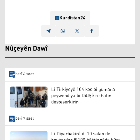
Kurdistan24
Nûçeyên Dawî
berî 6 saet
Li Tirkiyeyê 104 kes bi gumana
peywendiya bi DAIŞê re hatin
desteserkirin
berî 7 saet
Li Diyarbakirê di 10 salan de