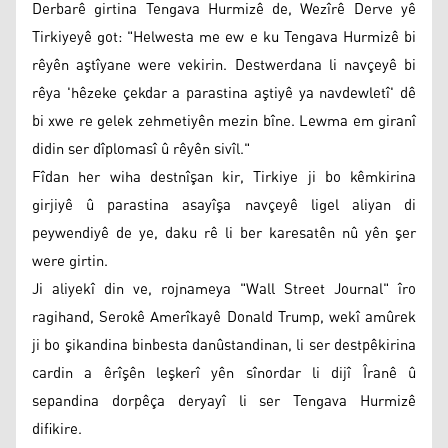
Derbarê girtina Tengava Hurmizê de, Wezîrê Derve yê
Tirkiyeyê got: "Helwesta me ew e ku Tengava Hurmizê bi
rêyên aştîyane were vekirin. Destwerdana li navçeyê bi
rêya 'hêzeke çekdar a parastina aştiyê ya navdewletî' dê
bi xwe re gelek zehmetiyên mezin bîne. Lewma em giranî
didin ser dîplomasî û rêyên sivîl."
Fîdan her wiha destnîşan kir, Tirkiye ji bo kêmkirina
girjiyê û parastina asayîşa navçeyê ligel aliyan di
peywendiyê de ye, daku rê li ber karesatên nû yên şer
were girtin.
Ji aliyekî din ve, rojnameya "Wall Street Journal" îro
ragihand, Serokê Amerîkayê Donald Trump, wekî amûrek
ji bo şikandina binbesta danûstandinan, li ser destpêkirina
cardin a êrîşên leşkerî yên sînordar li dijî Îranê û
sepandina dorpêça deryayî li ser Tengava Hurmizê
difikire.