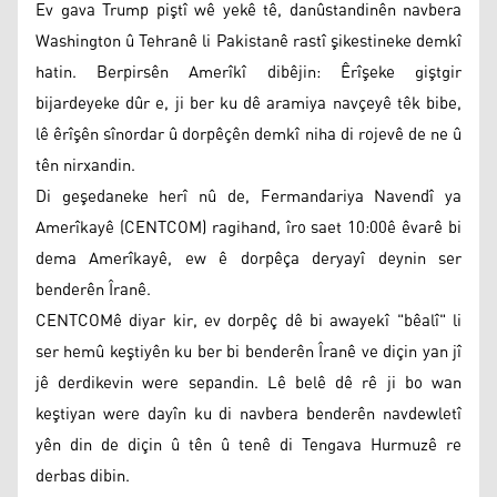
Ev gava Trump piştî wê yekê tê, danûstandinên navbera
Washington û Tehranê li Pakistanê rastî şikestineke demkî
hatin. Berpirsên Amerîkî dibêjin: Êrîşeke giştgir
bijardeyeke dûr e, ji ber ku dê aramiya navçeyê têk bibe,
lê êrîşên sînordar û dorpêçên demkî niha di rojevê de ne û
tên nirxandin.
Di geşedaneke herî nû de, Fermandariya Navendî ya
Amerîkayê (CENTCOM) ragihand, îro saet 10:00ê êvarê bi
dema Amerîkayê, ew ê dorpêça deryayî deynin ser
benderên Îranê.
CENTCOMê diyar kir, ev dorpêç dê bi awayekî "bêalî" li
ser hemû keştiyên ku ber bi benderên Îranê ve diçin yan jî
jê derdikevin were sepandin. Lê belê dê rê ji bo wan
keştiyan were dayîn ku di navbera benderên navdewletî
yên din de diçin û tên û tenê di Tengava Hurmuzê re
derbas dibin.