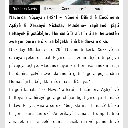
Rojhilata Navîn
Hemas
Xezze
Îsraîl
Îran
Navenda Nûçeyan (K24) – Nûnerê Bilind ê Encûmena
Aştiyê li Xezzeyê Nickolay Mladenov ragihand, piştî
hefteyek ji gotûbêjan, Hemas û Îsraîl hîn li ser helwestên
xwe yên berê ne û krîza bêçekkirinê berdewam dike.
Nickolay Mladenov îro 20ê Nîsanê li kerta Xezzeyê di
daxuyaniyekê de bal kişand ser zehmetiyên li pêşiya
pêvajoya aştiyê. Mladenov diyar kir, Hemasê hinek merc ji
bo danîna çekên xwe danîne û got: "Egera pejirandina
Hemasê ji bo bêçekkirinê, niha sedî 50 ye."
Li gorî kanala "i24 News" a Îsraîlî, Encûmena Aştiyê vê
hefteyê li Qahîreyê gera gotûbêjan ligel şandeya Hemasê
bidawî kiriye. Mijara sereke "bêçekkirina Hemasê" bû ku
li gorî plana Serokê Amerîkayê Donald Trump hatibû
amadekirin. Lê belê, dema cîbicîkirina vê planê di vê