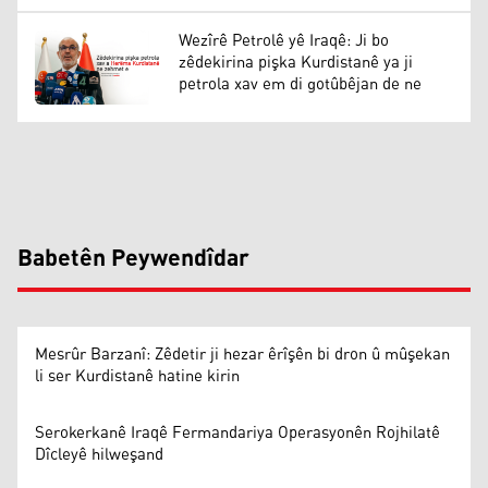
Wezîrê Petrolê yê Iraqê: Ji bo
zêdekirina pişka Kurdistanê ya ji
petrola xav em di gotûbêjan de ne
Babetên Peywendîdar
Mesrûr Barzanî: Zêdetir ji hezar êrîşên bi dron û mûşekan
li ser Kurdistanê hatine kirin
Serokerkanê Iraqê Fermandariya Operasyonên Rojhilatê
Dîcleyê hilweşand