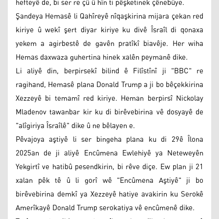
hefteyê de, bi ser re çû û hîn ti pêşketinek çênebûye.
Şandeya Hemasê li Qahîreyê nîqaşkirina mijara çekan red
kiriye û wekî şert diyar kiriye ku divê Îsraîl di qonaxa
yekem a agirbestê de gavên pratîkî biavêje. Her wiha
Hemas daxwaza guhertina hinek xalên peymanê dike.
Li aliyê din, berpirsekî bilind ê Filîstînî ji "BBC" re
ragihand, Hemasê plana Donald Trump a ji bo bêçekkirina
Xezzeyê bi temamî red kiriye. Heman berpirsî Nickolay
Mladenov tawanbar kir ku di birêvebirina vê dosyayê de
"alîgiriya Îsraîlê" dike û ne bêlayen e.
Pêvajoya aştiyê li ser bingeha plana ku di 29ê Îlona
2025an de ji aliyê Encûmena Ewlehiyê ya Neteweyên
Yekgirtî ve hatibû pesendkirin, bi rêve diçe. Ew plan ji 21
xalan pêk tê û li gorî wê "Encûmena Aştiyê" ji bo
birêvebirina demkî ya Xezzeyê hatiye avakirin ku Serokê
Amerîkayê Donald Trump serokatiya vê encûmenê dike.