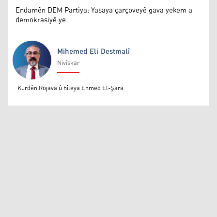
Endamên DEM Partiya: Yasaya çarçoveyê gava yekem a
demokrasiyê ye
Mihemed Eli Destmalî
Nivîskar
Mihemed Eli Destmalî
Kurdên Rojava û hîleya Ehmed El-Şara