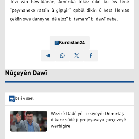
Tevî van hewildanan, Amerîka tekez dike ku ew tenê
"peymaneke rastîn û giştgir" qebûl dikin û heta Hemas
çekên xwe daneyne, dê alozî bi temamî bi dawî nebe.
Kurdistan24
Nûçeyên Dawî
berî 4 saet
Wezîrê Dadê yê Tirkiyeyê: Demirtaş
dikare sûdê ji projeyasaya çarçoveyê
werbigire