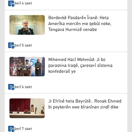
berî 4 saet
Berdevkê Pasdarên Îranê: Heta
Amerîka mercên me qebûl neke,
Tengava Hurmizê venabe
berî 5 saet
Mihemed Hacî Mehmûd: Ji bo
parastina Iraqê, çareserî sîstema
konfederalî ye
berî 6 saet
Ji Efrînê heta Beyrûtê.. Ronak Ehmed
bi peykerên xwe bîranînan zindî dike
berî 7 saet