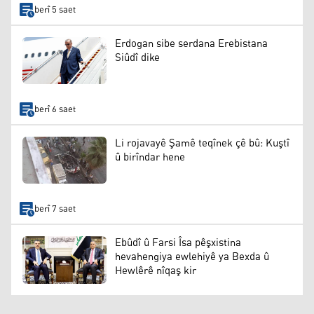
berî 5 saet
Erdogan sibe serdana Erebistana
Siûdî dike
berî 6 saet
Li rojavayê Şamê teqînek çê bû: Kuştî
û birîndar hene
berî 7 saet
Ebûdî û Farsi Îsa pêşxistina
hevahengiya ewlehiyê ya Bexda û
Hewlêrê nîqaş kir