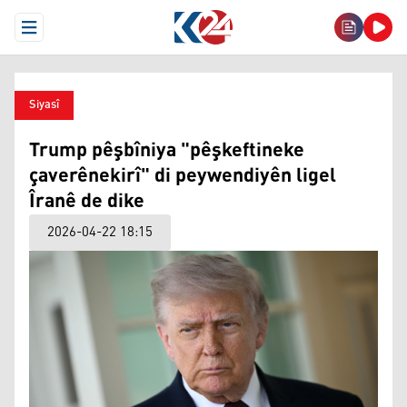
Open Menu
Siyasî
Trump pêşbîniya "pêşkeftineke
çaverênekirî" di peywendiyên ligel
Îranê de dike
2026-04-22 18:15