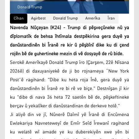
Donald Trump
Cîhan
Agirbest
Donald Trump
Amerîka
Îran
Navenda Nûçeyan (K24) - Trump di pêşveçûneke nû ya
dîplomatîk de behsa îhtîmala destpêkirina gera duyê ya
danûstandinên bi Îranê re kir û pêşbînî dike ku di çend
rojên bê de guhertineke mezin di vê dosyayê de rû bide.
Serokê Amerîkayê Donald Trump îro (Çarşem, 22ê Nîsana
2026ê) di daxuyaniyekê de ji bo rojnameya “New York
Post”ê ragihand: "Dibe ku heta roja Înê, gera duyê ya
danûstandinên bi Îranê re bi rê ve biçe." Destnîşan jî kir
ku "dibe di nava 36 heta 72 saetên bê de, pêşkeftineke
berçav û yekalîker di danûstandinan de derkeve holê."
Ji aliyê din ve jî, Nûnerê Daîmî yê Îranê di Encûmena
Ewlekariya Navneteweyî de Emîr Seîd Îrewanî ragihand
ku welatê wî amade ye ku duberekiyên xwe yên bi