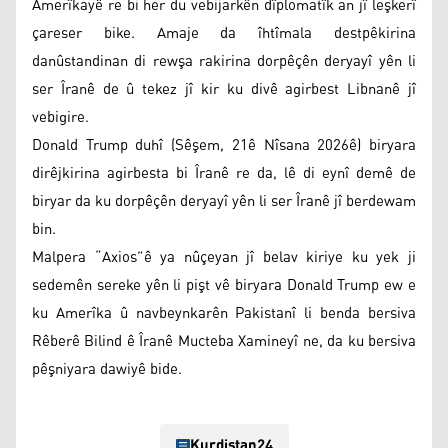
Amerîkayê re bi her du vebijarkên dîplomatîk an jî leşkerî
çareser bike. Amaje da îhtîmala destpêkirina
danûstandinan di rewşa rakirina dorpêçên deryayî yên li
ser Îranê de û tekez jî kir ku divê agirbest Libnanê jî
vebigire.
Donald Trump duhî (Sêşem, 21ê Nîsana 2026ê) biryara
dirêjkirina agirbesta bi Îranê re da, lê di eynî demê de
biryar da ku dorpêçên deryayî yên li ser Îranê jî berdewam
bin.
Malpera “Axios”ê ya nûçeyan jî belav kiriye ku yek ji
sedemên sereke yên li pişt vê biryara Donald Trump ew e
ku Amerîka û navbeynkarên Pakistanî li benda bersiva
Rêberê Bilind ê Îranê Mucteba Xamineyî ne, da ku bersiva
pêşniyara dawiyê bide.
Kurdistan24