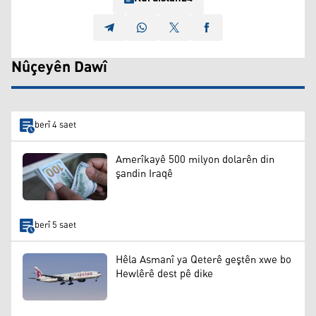
Nûçeyên Dawî
berî 4 saet
Amerîkayê 500 milyon dolarên din
şandin Iraqê
berî 5 saet
Hêla Asmanî ya Qeterê geştên xwe bo
Hewlêrê dest pê dike