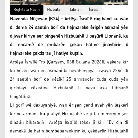
Rojhilata Navîn
Hizbulah
Libnan
Îsraîl
Navenda Nûçeyan (K24) - Artêşa Îsraîlê ragihand ku wan
di dema 24 saetên borî de hejmareke êrişên asmanî yên
dijwar kiriye ser bingehên Hizbulahê li başûrê Libnanê, ku
di encamê de embarên çekan hatine jinavbirin û
hejmareke çekdaran jî hatiye kuştin.
Artêşa Îsraîlê îro (Çarşem, 06ê Gulana 2026ê) eşkere kir
ku hêzên wan ên asmanî bi hevahengiya Lîwaya 226ê di
24 saetên borî de nêzîkî 25 armancên cuda cuda yên
girêdayî rêxistina Hizbulahê li nava axa Libnanê
hingaftine.
Li gorî wê daxuyaniyê, wan êrişan çend avahiyên leşkerî
kirine armanc ku ji aliyê Hizbulahê ve ji bo meremên şer
dihatin bikaranîn. Artêşa Îsraîlê tekez jî kir: "Ev cih di
demekê de hatin bombebarankirin ku çekdarên Hizbulahê