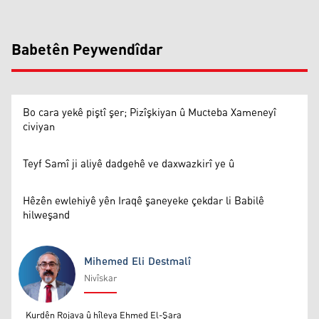
Babetên Peywendîdar
Bo cara yekê piştî şer; Pizîşkiyan û Mucteba Xameneyî
civiyan
Teyf Samî ji aliyê dadgehê ve daxwazkirî ye û
Hêzên ewlehiyê yên Iraqê şaneyeke çekdar li Babilê
hilweşand
Mihemed Eli Destmalî
Nivîskar
Mihemed Eli Destmalî
Kurdên Rojava û hîleya Ehmed El-Şara