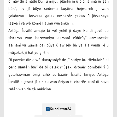
di nav de amade bûn û mijûlî plankirin û bicihanîna êrişan
bûn", ev jî bûye sedema kuştina hejmarek ji wan
çekdaran. Herwesa gelek embarên çekan û jêrxaneya
leşkerî ya wê komê hatine wêrankirin.
Artêşa Îsraîlê amaje bi wê yekê jî daye ku di şevê de
sîstema wan berevaniya asmanî rûbirûyî armanceke
asmanî ya gumanbar bûye û ew têk biriye. Herwesa rê li
mûşekek jî hatiye girtin.
Di pareke din a wê daxuyaniyê de jî hatiye ku Hizbulahê di
çend saetên borî de bi gelek mûşek, dronên bombekirî û
gulehawinan êrişî cihê serbazên Îsraîlê kiriye. Artêşa
Îsraîlê piştrast jî kir ku wan êrişan ti zirarên canî di nava
refên wan de çê nekirine.
Kurdistan24