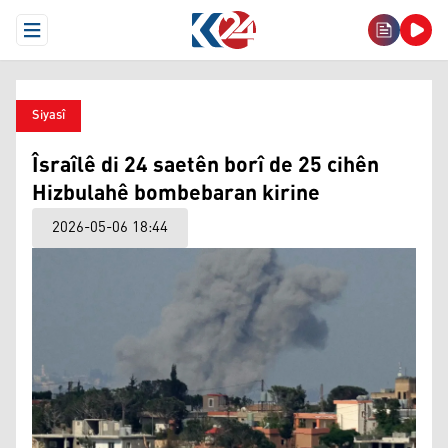
Open Menu
Siyasî
Îsraîlê di 24 saetên borî de 25 cihên
Hizbulahê bombebaran kirine
2026-05-06 18:44