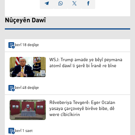
Nûçeyên Dawî
berî 18 deqîqe
WSJ: Trump amade ye bêyî peymana
atomî dawî li şerê bi Îranê re bîne
berî 48 deqîqe
Rêveberiya Tevgerê: Eger Ocalan
yasaya çarçoveyê birêve bibe, dê
were cîbicîkirin
berî 1 saet