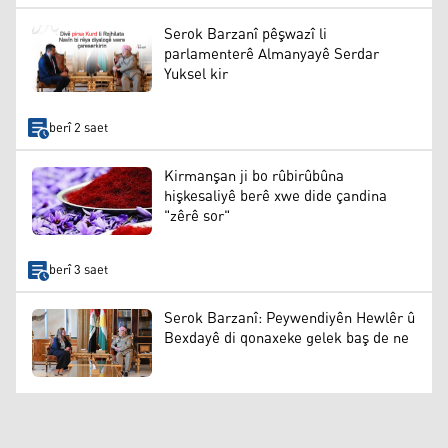
Serok Barzanî pêşwazî li
parlamenterê Almanyayê Serdar
Yuksel kir
berî 2 saet
Kirmanşan ji bo rûbirûbûna
hişkesaliyê berê xwe dide çandina
"zêrê sor"
berî 3 saet
Serok Barzanî: Peywendiyên Hewlêr û
Bexdayê di qonaxeke gelek baş de ne