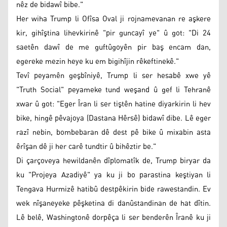
nêz de bidawî bibe."
Her wiha Trump li Ofîsa Oval ji rojnamevanan re aşkere
kir, gihîştina lihevkirinê "pir guncayî ye" û got: "Di 24
saetên dawî de me guftûgoyên pir baş encam dan,
egereke mezin heye ku em bigihîjin rêkeftinekê."
Tevî peyamên geşbîniyê, Trump li ser hesabê xwe yê
"Truth Social" peyameke tund weşand û gef li Tehranê
xwar û got: "Eger Îran li ser tiştên hatine diyarkirin li hev
bike, hingê pêvajoya (Dastana Hêrsê) bidawî dibe. Lê eger
razî nebin, bombebaran dê dest pê bike û mixabin asta
êrîşan dê ji her carê tundtir û bihêztir be."
Di çarçoveya hewildanên dîplomatîk de, Trump biryar da
ku "Projeya Azadiyê" ya ku ji bo parastina keştiyan li
Tengava Hurmizê hatibû destpêkirin bide rawestandin. Ev
wek nîşaneyeke pêşketina di danûstandinan de hat dîtin.
Lê belê, Washingtonê dorpêça li ser benderên Îranê ku ji