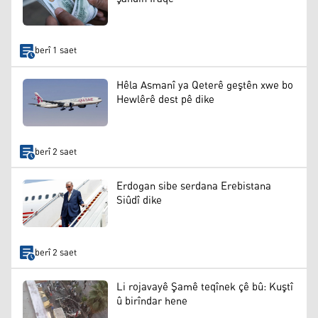
berî 1 saet
Hêla Asmanî ya Qeterê geştên xwe bo
Hewlêrê dest pê dike
berî 2 saet
Erdogan sibe serdana Erebistana
Siûdî dike
berî 2 saet
Li rojavayê Şamê teqînek çê bû: Kuştî
û birîndar hene