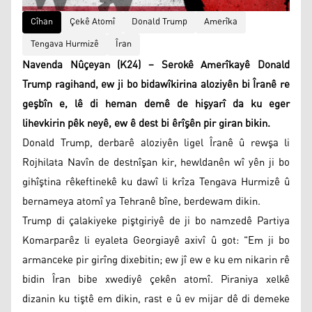
Cîhan
Çekê Atomî
Donald Trump
Amerîka
Tengava Hurmizê
Îran
Navenda Nûçeyan (K24) – Serokê Amerîkayê Donald
Trump ragihand, ew ji bo bidawîkirina aloziyên bi Îranê re
geşbîn e, lê di heman demê de hişyarî da ku eger
lihevkirin pêk neyê, ew ê dest bi êrîşên pir giran bikin.
Donald Trump, derbarê aloziyên ligel Îranê û rewşa li
Rojhilata Navîn de destnîşan kir, hewldanên wî yên ji bo
gihîştina rêkeftinekê ku dawî li krîza Tengava Hurmizê û
bernameya atomî ya Tehranê bîne, berdewam dikin.
Trump di çalakiyeke piştgiriyê de ji bo namzedê Partiya
Komarparêz li eyaleta Georgiayê axivî û got: "Em ji bo
armanceke pir girîng dixebitin; ew jî ew e ku em nikarin rê
bidin Îran bibe xwediyê çekên atomî. Piraniya xelkê
dizanin ku tiştê em dikin, rast e û ev mijar dê di demeke