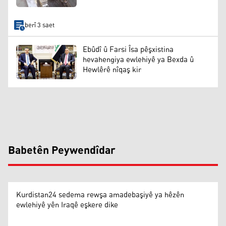
berî 3 saet
Ebûdî û Farsi Îsa pêşxistina
hevahengiya ewlehiyê ya Bexda û
Hewlêrê nîqaş kir
Babetên Peywendîdar
Kurdistan24 sedema rewşa amadebaşiyê ya hêzên
ewlehiyê yên Iraqê eşkere dike