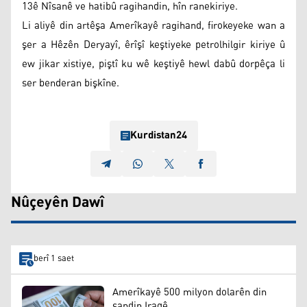
13ê Nîsanê ve hatibû ragihandin, hîn ranekiriye.
Li aliyê din artêşa Amerîkayê ragihand, firokeyeke wan a
şer a Hêzên Deryayî, êrîşî keştiyeke petrolhilgir kiriye û
ew jikar xistiye, piştî ku wê keştiyê hewl dabû dorpêça li
ser benderan bişkîne.
Kurdistan24
Nûçeyên Dawî
berî 1 saet
Amerîkayê 500 milyon dolarên din
şandin Iraqê