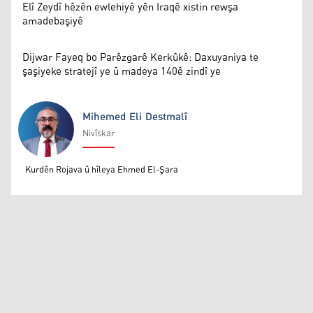
Elî Zeydî hêzên ewlehiyê yên Iraqê xistin rewşa
amadebaşiyê
Dijwar Fayeq bo Parêzgarê Kerkûkê: Daxuyaniya te
şaşiyeke stratejî ye û madeya 140ê zindî ye
Mihemed Eli Destmalî
Nivîskar
Mihemed Eli Destmalî
Kurdên Rojava û hîleya Ehmed El-Şara