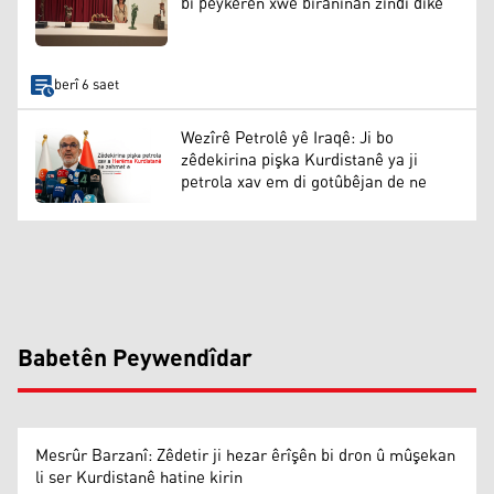
bi peykerên xwe bîranînan zindî dike
berî 6 saet
Wezîrê Petrolê yê Iraqê: Ji bo
zêdekirina pişka Kurdistanê ya ji
petrola xav em di gotûbêjan de ne
Babetên Peywendîdar
Mesrûr Barzanî: Zêdetir ji hezar êrîşên bi dron û mûşekan
li ser Kurdistanê hatine kirin