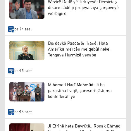
Wezîrê Dadê yê Tirkiyeyê: Demirtaş
dikare sûdê ji projeyasaya çarçoveyê
werbigire
berî 4 saet
Berdevkê Pasdarên Îranê: Heta
Amerîka mercên me qebûl neke,
Tengava Hurmizê venabe
berî 5 saet
Mihemed Hacî Mehmûd: Ji bo
parastina Iraqê, çareserî sîstema
konfederalî ye
berî 6 saet
Ji Efrînê heta Beyrûtê.. Ronak Ehmed