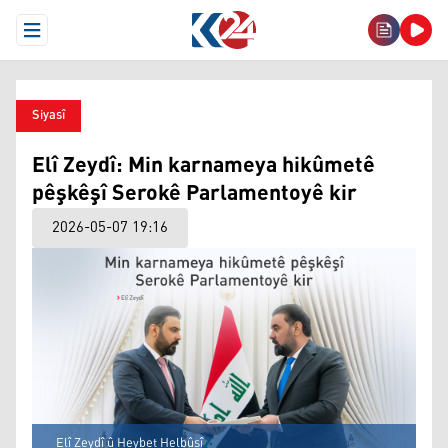
Open Menu
Siyasî
Elî Zeydî: Min karnameya hikûmetê
pêşkêşî Serokê Parlamentoyê kir
2026-05-07 19:16
Elî Zeydî û Heybet Helbûsî