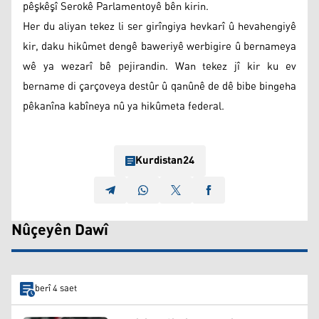
pêşkêşî Serokê Parlamentoyê bên kirin.
Her du aliyan tekez li ser girîngiya hevkarî û hevahengiyê
kir, daku hikûmet dengê baweriyê werbigire û bernameya
wê ya wezarî bê pejirandin. Wan tekez jî kir ku ev
bername di çarçoveya destûr û qanûnê de dê bibe bingeha
pêkanîna kabîneya nû ya hikûmeta federal.
Kurdistan24
Nûçeyên Dawî
berî 4 saet