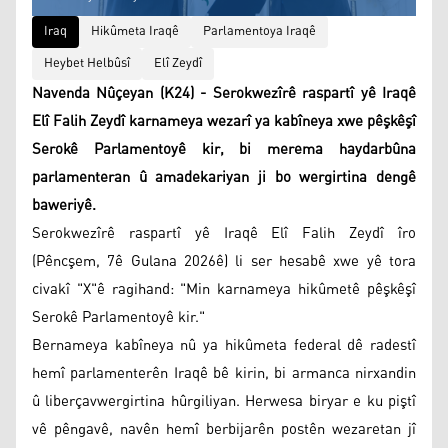
Iraq
Hikûmeta Iraqê
Parlamentoya Iraqê
Heybet Helbûsî
Elî Zeydî
Navenda Nûçeyan (K24) - Serokwezîrê raspartî yê Iraqê
Elî Falih Zeydî karnameya wezarî ya kabîneya xwe pêşkêşî
Serokê Parlamentoyê kir, bi merema haydarbûna
parlamenteran û amadekariyan ji bo wergirtina dengê
baweriyê.
Serokwezîrê raspartî yê Iraqê Elî Falih Zeydî îro
(Pêncşem, 7ê Gulana 2026ê) li ser hesabê xwe yê tora
civakî "X"ê ragihand: "Min karnameya hikûmetê pêşkêşî
Serokê Parlamentoyê kir."
Bernameya kabîneya nû ya hikûmeta federal dê radestî
hemî parlamenterên Iraqê bê kirin, bi armanca nirxandin
û liberçavwergirtina hûrgiliyan. Herwesa biryar e ku piştî
vê pêngavê, navên hemî berbijarên postên wezaretan jî