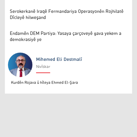
Serokerkanê Iraqê Fermandariya Operasyonên Rojhilatê
Dîcleyê hilweşand
Endamên DEM Partiya: Yasaya çarçoveyê gava yekem a
demokrasiyê ye
Mihemed Eli Destmalî
Nivîskar
Mihemed Eli Destmalî
Kurdên Rojava û hîleya Ehmed El-Şara