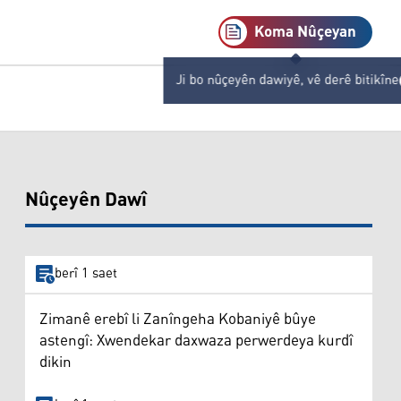
Koma Nûçeyan
Ji bo nûçeyên dawiyê, vê derê bitikîne
Nûçeyên Dawî
berî 1 saet
Zimanê erebî li Zanîngeha Kobaniyê bûye
astengî: Xwendekar daxwaza perwerdeya kurdî
dikin