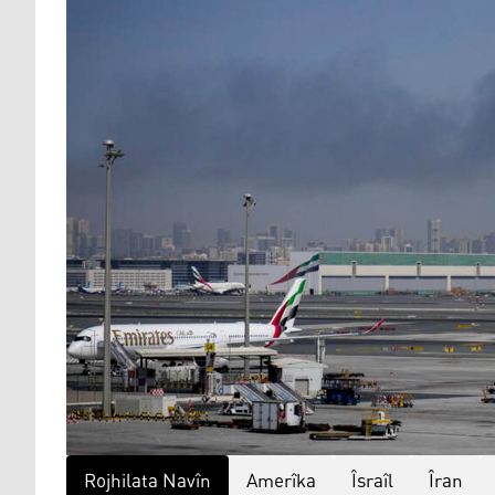
Rojhilata Navîn
Amerîka
Îsraîl
Îran