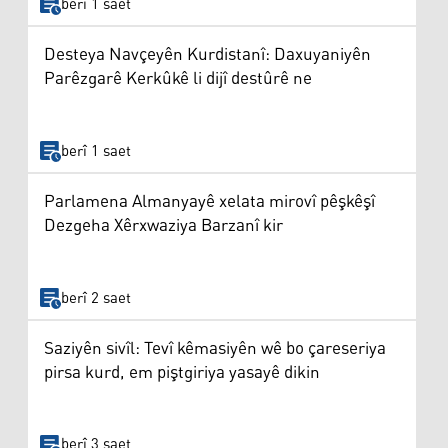
berî 1 saet
Desteya Navçeyên Kurdistanî: Daxuyaniyên
Parêzgarê Kerkûkê li dijî destûrê ne
berî 1 saet
Parlamena Almanyayê xelata mirovî pêşkêşî
Dezgeha Xêrxwaziya Barzanî kir
berî 2 saet
Saziyên sivîl: Tevî kêmasiyên wê bo çareseriya
pirsa kurd, em piştgiriya yasayê dikin
berî 3 saet