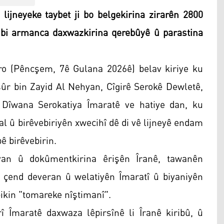
jneyeke taybet ji bo belgekirina zirarên 2800
 bi armanca daxwazkirina qerebûyê û parastina
o (Pêncşem, 7ê Gulana 2026ê) belav kiriye ku
sûr bin Zayid Al Nehyan, Cîgirê Serokê Dewletê,
Dîwana Serokatiya Îmaratê ve hatiye dan, ku
l û birêvebiriyên xwecihî dê di vê lijneyê endam
bê birêvebirin.
yan û dokûmentkirina êrişên Îranê, tawanên
 çend deveran û welatiyên Îmaratî û biyaniyên
ikin "tomareke nîştimanî".
Îmaratê daxwaza lêpirsînê li Îranê kiribû, û