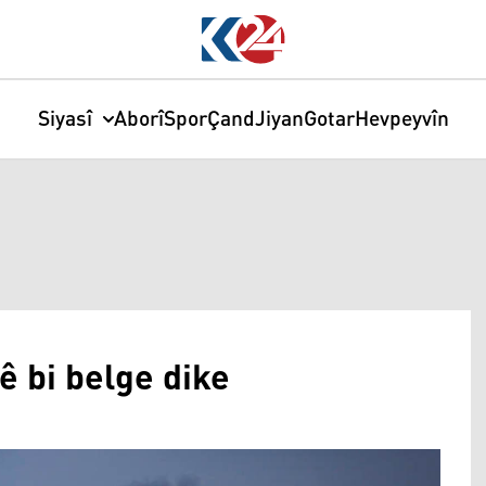
Siyasî
Aborî
Spor
Çand
Jiyan
Gotar
Hevpeyvîn
ê bi belge dike