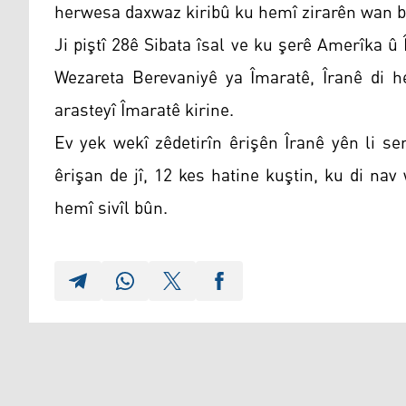
herwesa daxwaz kiribû ku hemî zirarên wan b
Ji piştî 28ê Sibata îsal ve ku şerê Amerîka û Î
Wezareta Berevaniyê ya Îmaratê, Îranê di 
arasteyî Îmaratê kirine.
Ev yek wekî zêdetirîn êrişên Îranê yên li s
êrişan de jî, 12 kes hatine kuştin, ku di na
hemî sivîl bûn.