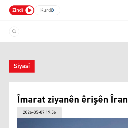
Zindî
Kurdî
Siyasî
Îmarat ziyanên êrişên Îran
2026-05-07 19:56