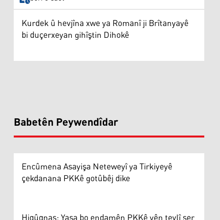
Kurdek û hevjîna xwe ya Romanî ji Brîtanyayê
bi duçerxeyan gihîştin Dihokê
Babetên Peywendîdar
Encûmena Asayişa Neteweyî ya Tirkiyeyê
çekdanana PKKê gotûbêj dike
Hiqûqnas: Yasa bo endamên PKKê yên tevlî şer