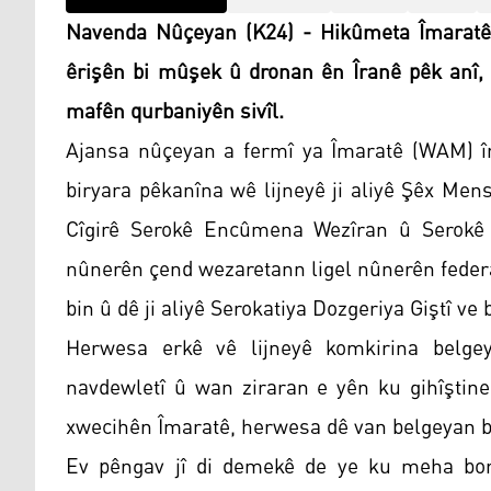
Navenda Nûçeyan (K24) - Hikûmeta Îmaratê li
êrişên bi mûşek û dronan ên Îranê pêk anî,
mafên qurbaniyên sivîl.
Ajansa nûçeyan a fermî ya Îmaratê (WAM) îr
biryara pêkanîna wê lijneyê ji aliyê Şêx Men
Cîgirê Serokê Encûmena Wezîran û Serokê 
nûnerên çend wezaretann ligel nûnerên federa
bin û dê ji aliyê Serokatiya Dozgeriya Giştî ve 
Herwesa erkê vê lijneyê komkirina belge
navdewletî û wan ziraran e yên ku gihîştine
xwecihên Îmaratê, herwesa dê van belgeyan b
Ev pêngav jî di demekê de ye ku meha borî 