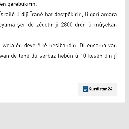
ên qerebûkirin.
sraîlê li dijî Îranê hat destpêkirin, li gorî amara
heyama şer de zêdetir ji 2800 dron û mûşekan
er welatên deverê tê hesibandin. Di encama van
v wan de tenê du serbaz hebûn û 10 kesên din jî
Kurdistan24