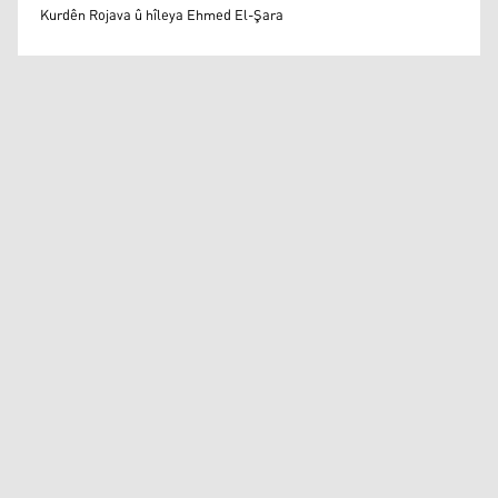
Mihemed Eli Destmalî
Kurdên Rojava û hîleya Ehmed El-Şara