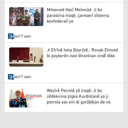
Mihemed Hacî Mehmûd: Ji bo
parastina Iraqê, çareserî sîstema
konfederalî ye
berî 7 saet
Ji Efrînê heta Beyrûtê.. Ronak Ehmed
bi peykerên xwe bîranînan zindî dike
berî 7 saet
Wezîrê Petrolê yê Iraqê: Ji bo
zêdekirina pişka Kurdistanê ya ji
petrola xav em di gotûbêjan de ne