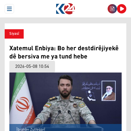
Open Menu
Siyasî
Xatemul Enbiya: Bo her destdirêjiyekê
dê bersiva me ya tund hebe
2026-05-08 10:54
Îbrahîm Zulfeqarî