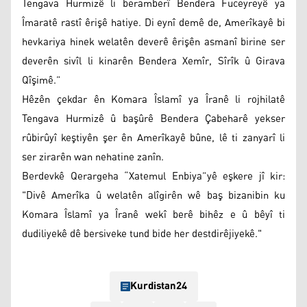
Tengava Hurmizê li beramberî Bendera Fuceyreyê ya
Îmaratê rastî êrişê hatiye. Di eynî demê de, Amerîkayê bi
hevkariya hinek welatên deverê êrişên asmanî birine ser
deverên sivîl li kinarên Bendera Xemîr, Sîrîk û Girava
Qîşimê.”
Hêzên çekdar ên Komara Îslamî ya Îranê li rojhilatê
Tengava Hurmizê û başûrê Bendera Çabeharê yekser
rûbirûyî keştiyên şer ên Amerîkayê bûne, lê ti zanyarî li
ser zirarên wan nehatine zanîn.
Berdevkê Qerargeha “Xatemul Enbiya”yê eşkere jî kir:
"Divê Amerîka û welatên alîgirên wê baş bizanibin ku
Komara Îslamî ya Îranê wekî berê bihêz e û bêyî ti
dudiliyekê dê bersiveke tund bide her destdirêjiyekê."
Kurdistan24