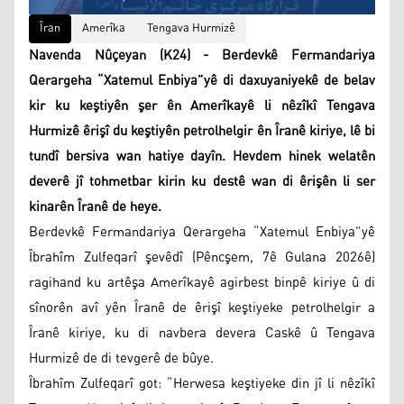
Îran
Amerîka
Tengava Hurmizê
Navenda Nûçeyan (K24) - Berdevkê Fermandariya
Qerargeha “Xatemul Enbiya”yê di daxuyaniyekê de belav
kir ku keştiyên şer ên Amerîkayê li nêzîkî Tengava
Hurmizê êrişî du keştiyên petrolhelgir ên Îranê kiriye, lê bi
tundî bersiva wan hatiye dayîn. Hevdem hinek welatên
deverê jî tohmetbar kirin ku destê wan di êrişên li ser
kinarên Îranê de heye.
Berdevkê Fermandariya Qerargeha “Xatemul Enbiya”yê
Îbrahîm Zulfeqarî şevêdî (Pêncşem, 7ê Gulana 2026ê)
ragihand ku artêşa Amerîkayê agirbest binpê kiriye û di
sînorên avî yên Îranê de êrişî keştiyeke petrolhelgir a
Îranê kiriye, ku di navbera devera Caskê û Tengava
Hurmizê de di tevgerê de bûye.
Îbrahîm Zulfeqarî got: “Herwesa keştiyeke din jî li nêzîkî