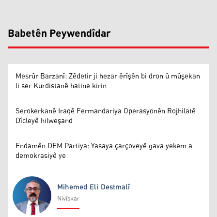
Babetên Peywendîdar
Mesrûr Barzanî: Zêdetir ji hezar êrîşên bi dron û mûşekan
li ser Kurdistanê hatine kirin
Serokerkanê Iraqê Fermandariya Operasyonên Rojhilatê
Dîcleyê hilweşand
Endamên DEM Partiya: Yasaya çarçoveyê gava yekem a
demokrasiyê ye
Mihemed Eli Destmalî
Nivîskar