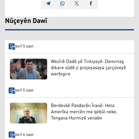
Nûçeyên Dawî
berî 5 saet
Wezîrê Dadê yê Tirkiyeyê: Demirtaş
dikare sûdê ji projeyasaya çarçoveyê
werbigire
berî 5 saet
Berdevkê Pasdarên Îranê: Heta
Amerîka mercên me qebûl neke,
Tengava Hurmizê venabe
berî 6 saet