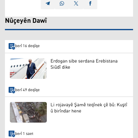
Nûçeyên Dawî
berî 16 deqîqe
Erdogan sibe serdana Erebistana
Siûdî dike
berî 49 deqîqe
Li rojavayê Şamê teqînek çê bû: Kuştî
û birîndar hene
berî 1 saet