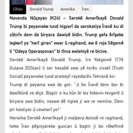
Cîhan
Donald Trump
Amerîka
Îran
Navenda Nûçeyan (K24) – Serokê Amerîkayê Donald
Trump bi peyameke tund hişyarî da serokatiya Îranê ku di
zûtirîn dem de biryara dawiyê bidin. Trump gefa êrîşeke
leşkerî ya "herî giran" xwar û ragihand, ew ê roja Sêşemê
li "Odeya Operasyonan" bi tîma ewlehiyê re bicive.
Serokê Amerîkayê Donald Trump, îro Yekşemê (17ê
Gulana 2026an) li ser hesabê xwe yê torên civakî (Truth
Social) peyameke tund arasteyî rayedarên Tehranê kir.
Trump di peyama xwe de got: “Ji bo Îranê dem ber bi
dawîbûnê ve diçe. Baştir e ku hûn bi lez bikevin tevgerê û
biryara xwe bidin, nexwe dê tiştek ji we re nemîne. Dem
pir hestiyar û cewherî ye!”
Herwiha Serokê Amerîkayê ji malpera Axiosê re ragihand,
heke Îran pêşniyareke guncan û baştir ji bo rêkeftinê