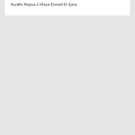
Mihemed Eli Destmalî
Kurdên Rojava û hîleya Ehmed El-Şara