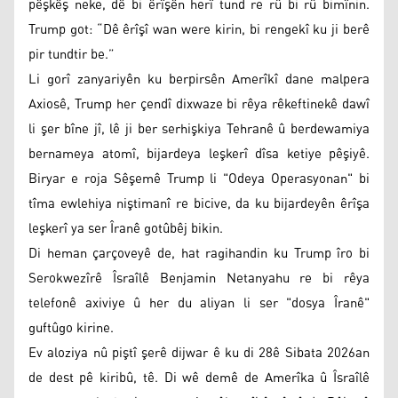
pêşkêş neke, dê bi êrîşên herî tund re rû bi rû bimînin.
Trump got: “Dê êrîşî wan were kirin, bi rengekî ku ji berê
pir tundtir be.”
Li gorî zanyariyên ku berpirsên Amerîkî dane malpera
Axiosê, Trump her çendî dixwaze bi rêya rêkeftinekê dawî
li şer bîne jî, lê ji ber serhişkiya Tehranê û berdewamiya
bernameya atomî, bijardeya leşkerî dîsa ketiye pêşiyê.
Biryar e roja Sêşemê Trump li "Odeya Operasyonan" bi
tîma ewlehiya niştimanî re bicive, da ku bijardeyên êrîşa
leşkerî ya ser Îranê gotûbêj bikin.
Di heman çarçoveyê de, hat ragihandin ku Trump îro bi
Serokwezîrê Îsraîlê Benjamin Netanyahu re bi rêya
telefonê axiviye û her du aliyan li ser "dosya Îranê"
guftûgo kirine.
Ev aloziya nû piştî şerê dijwar ê ku di 28ê Sibata 2026an
de dest pê kiribû, tê. Di wê demê de Amerîka û Îsraîlê