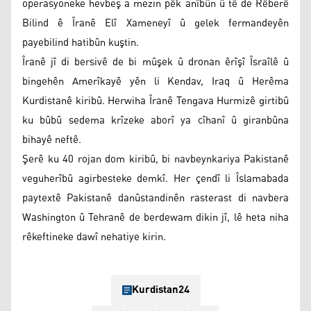
operasyoneke hevbeş a mezin pêk anîbûn û tê de Rêberê
Bilind ê Îranê Elî Xameneyî û gelek fermandeyên
payebilind hatibûn kuştin.
Îranê jî di bersivê de bi mûşek û dronan êrîşî Îsraîlê û
bingehên Amerîkayê yên li Kendav, Iraq û Herêma
Kurdistanê kiribû. Herwiha Îranê Tengava Hurmizê girtibû
ku bûbû sedema krîzeke aborî ya cîhanî û giranbûna
bihayê neftê.
Şerê ku 40 rojan dom kiribû, bi navbeynkariya Pakistanê
veguherîbû agirbesteke demkî. Her çendî li Îslamabada
paytextê Pakistanê danûstandinên rasterast di navbera
Washington û Tehranê de berdewam dikin jî, lê heta niha
rêkeftineke dawî nehatiye kirin.
Kurdistan24