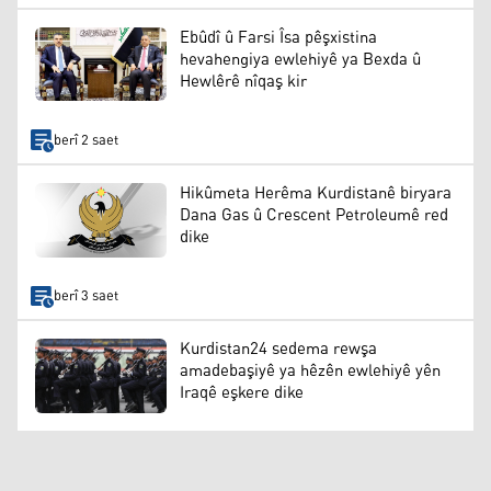
Ebûdî û Farsi Îsa pêşxistina
hevahengiya ewlehiyê ya Bexda û
Hewlêrê nîqaş kir
berî 2 saet
Hikûmeta Herêma Kurdistanê biryara
Dana Gas û Crescent Petroleumê red
dike
berî 3 saet
Kurdistan24 sedema rewşa
amadebaşiyê ya hêzên ewlehiyê yên
Iraqê eşkere dike