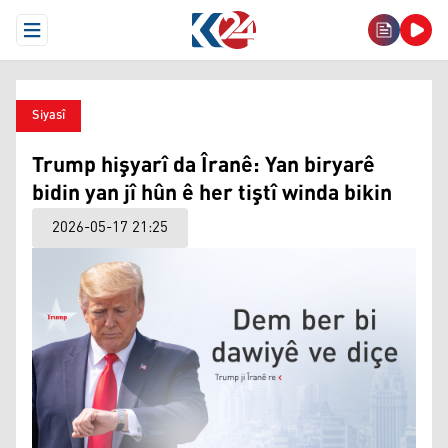
Open Menu
Siyasî
Trump hişyarî da Îranê: Yan biryarê
bidin yan jî hûn ê her tiştî winda bikin
2026-05-17 21:25