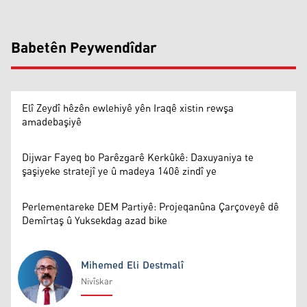
Babetên Peywendîdar
Elî Zeydî hêzên ewlehiyê yên Iraqê xistin rewşa
amadebaşiyê
Dijwar Fayeq bo Parêzgarê Kerkûkê: Daxuyaniya te
şaşiyeke stratejî ye û madeya 140ê zindî ye
Perlementareke DEM Partiyê: Projeqanûna Çarçoveyê dê
Demîrtaş û Yuksekdag azad bike
Mihemed Eli Destmalî
Nivîskar