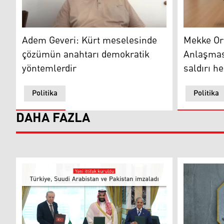
Suudi Arab
Adem Geveri
Mekke Or
Adem Geveri: Kürt meselesinde
Anlaşması
çözümün anahtarı demokratik
saldırı h
yöntemlerdir
Politika
Politika
DAHA FAZLA