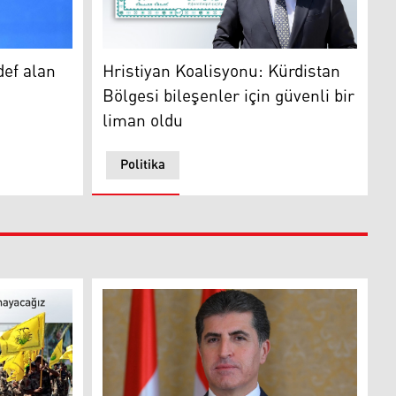
lan bir "test" planlıyor
Hristiyan Koalisyonu: Kürdistan Bölgesi bileş
ef alan
Hristiyan Koalisyonu: Kürdistan
Bölgesi bileşenler için güvenli bir
liman oldu
Politika