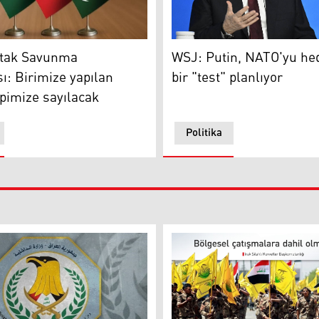
istan, Türkiye ve Pakistan bayrakları
WSJ: Putin, NATO'yu hedef a
tak Savunma
WSJ: Putin, NATO'yu hed
: Birimize yapılan
bir "test" planlıyor
epimize sayılacak
Politika