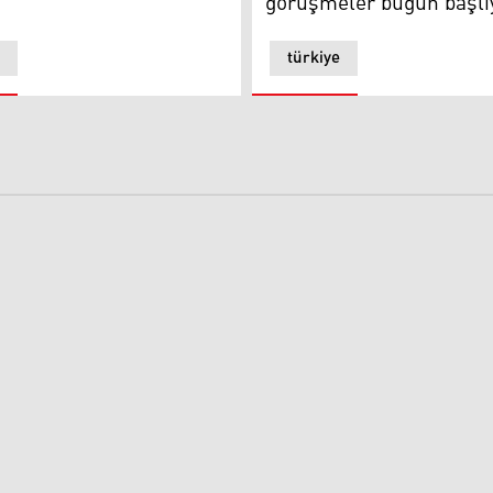
görüşmeler bugün başlı
türkiye