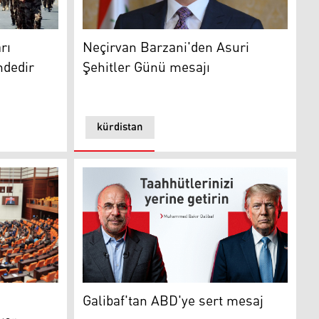
Neçirvan Barzani'den Asuri
rı
Şehitler Günü mesajı
ndedir
kürdistan
Muhammed Bakır Galibaf
i
Galibaf'tan ABD'ye sert mesaj