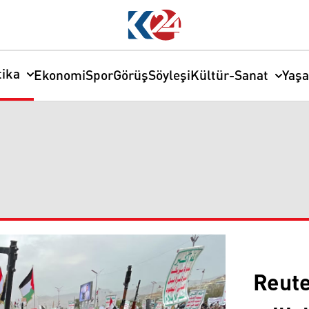
tika
Ekonomi
Spor
Görüş
Söyleşi
Kültür-Sanat
Yaş
Reute