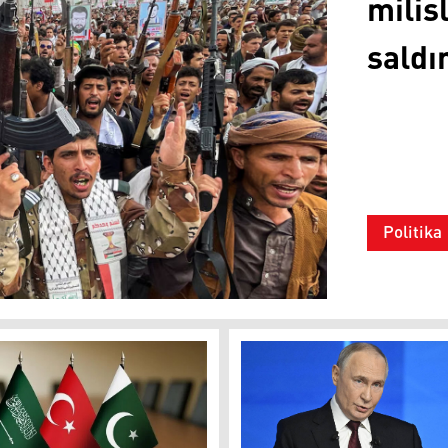
milis
saldır
Politika