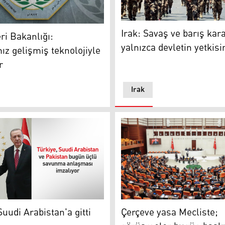
Irak: Savaş ve barış kara
eri Bakanlığı:
yalnızca devletin yetkisi
mız gelişmiş teknolojiyle
r
Irak
Türkiye Büyük Millet Meclis
uudi Arabistan'a gitti
Çerçeve yasa Mecliste;