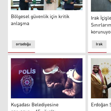
Recep Tayyip Erdoğan ile Muhammed bin Selman
Bölgesel güvenlik için kritik
Irak İçişl
anlaşma
Sınırları
korunuyo
ortadoğu
Irak
Kuşadası Belediyesine
Erdoğan S