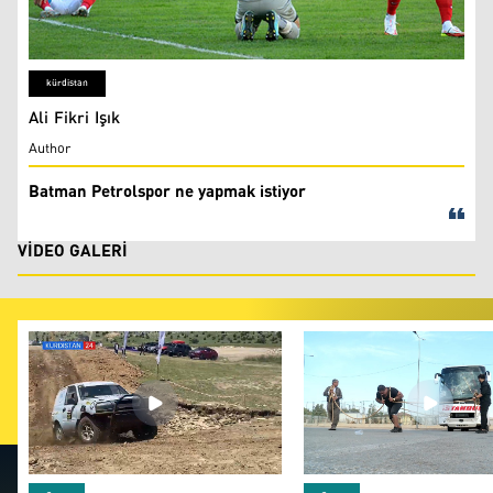
Batman Petrolspor
kürdistan
Ali Fikri Işık
Author
Batman Petrolspor ne yapmak istiyor
VIDEO GALERI
Foto: Hozan Adar
Erbilli sporcu adını Gu