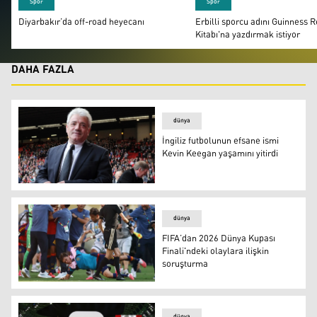
Spor
Spor
Diyarbakır’da off-road heyecanı
Erbilli sporcu adını Guinness 
Kitabı'na yazdırmak istiyor
DAHA FAZLA
dünya
İngiliz futbolunun efsane ismi
Kevin Keegan yaşamını yitirdi
dünya
FIFA’dan 2026 Dünya Kupası
Finali'ndeki olaylara ilişkin
soruşturma
dünya