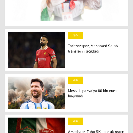
Kürt tekvandocu Yelda Muhammed
Spor
Trabzonspor, Mohamed Salah
transferini açıkladı
Mohamed Salah
Spor
Messi, İspanya'ya 80 bin euro
bağışladı
Messi, İspanya'ya 80 bin euro bağışladı
Spor
Amedspor-Zaho SK dostluk maçı: