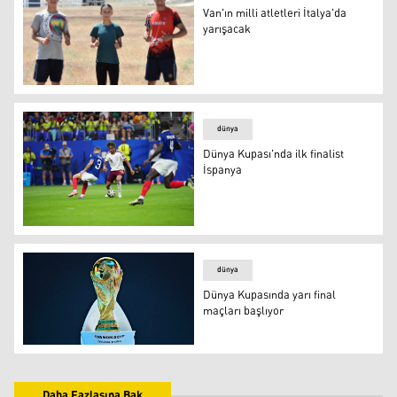
Van'ın milli atletleri İtalya'da
yarışacak
Ayten Yobaş, Abdulsamet Duman, Emre Çınarağaç
dünya
Dünya Kupası'nda ilk finalist
İspanya
dünya
Dünya Kupasında yarı final
maçları başlıyor
Daha Fazlasına Bak