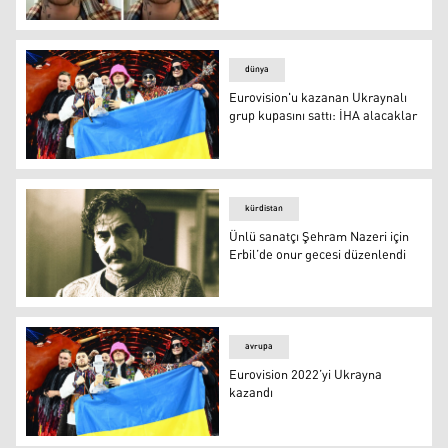
Şarkıcı Justin Bieber yüz felci geçirdi
dünya
Eurovision'u kazanan Ukraynalı
grup kupasını sattı: İHA alacaklar
Kalush Orkestra
kürdistan
Ünlü sanatçı Şehram Nazeri için
Erbil’de onur gecesi düzenlendi
Ünlü sanatçı Şehram Nazeri için Erbil’de onur gecesi dü
avrupa
Eurovision 2022’yi Ukrayna
kazandı
Eurovision 2022’yi Ukrayna kazandı