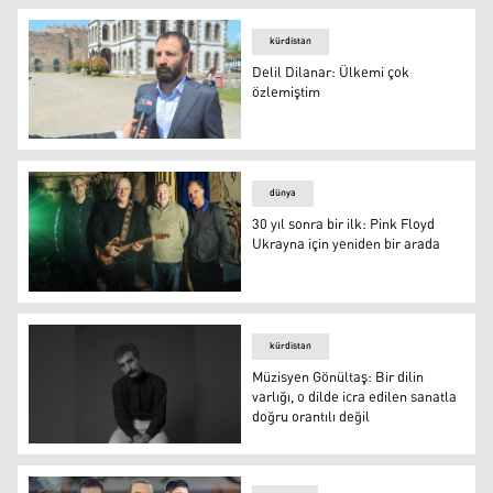
kürdistan
Delil Dilanar: Ülkemi çok
özlemiştim
Delil Dilanar: Ülkemi çok özlemiştim
dünya
30 yıl sonra bir ilk: Pink Floyd
Ukrayna için yeniden bir arada
30 yıl sonra bir ilk: Pink Floyd Ukrayna için yeniden bir 
kürdistan
Müzisyen Gönültaş: Bir dilin
varlığı, o dilde icra edilen sanatla
doğru orantılı değil
Ali Doğan Gönültaş