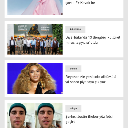
şarkı: Ez Kevok im
Ünlü Arap sanatçıdan Kürtçe şarkı: Ez Kevok im
kürdistan
Diyarbakır'da 13 dengbêj ‘kültürel
miras taşıyıcısı’ oldu
Diyarbakır'da 13 dengbêj ‘kültürel miras taşıyıcısı’ oldu
dünya
Beyonce’nin yeni solo albümü 6
yıl sonra piyasaya çıkıyor
Beyonce’nin yeni solo albümü 6 yıl sonra piyasaya çıkıyo
dünya
Şarkıcı Justin Bieber yüz felci
geçirdi