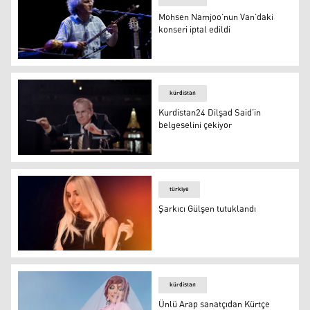
Mohsen Namjoo’nun Van’daki
konseri iptal edildi
Mohsen Namjoo
kürdistan
Kurdistan24 Dilşad Said’in
belgeselini çekiyor
Kurdistan24 Dilşad Said’in belgeselini çekiyor
türkiye
Şarkıcı Gülşen tutuklandı
Şarkıcı Gülşen tutuklandı
kürdistan
Ünlü Arap sanatçıdan Kürtçe