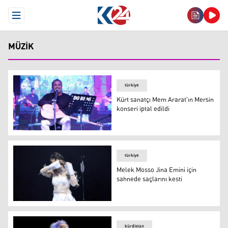
Open Menu
MÜZIK
türkiye
Kürt sanatçı Mem Ararat'ın Mersin
konseri iptal edildi
Mem Ararat
türkiye
Melek Mosso Jina Emini için
sahnede saçlarını kesti
Melek Mosso
kürdistan