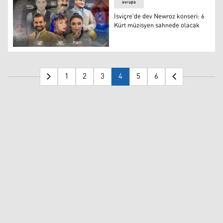
avrupa
İsviçre’de dev Newroz konseri: 6
Kürt müzisyen sahnede olacak
İsviçre’de dev Newroz konseri: 6 Kürt müzisyen sahnede
1
2
3
4
5
6