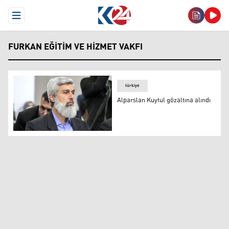
Open Menu
FURKAN EĞITIM VE HIZMET VAKFI
türkiye
Alparslan Kuytul gözaltına alındı
Alparslan Kuytul