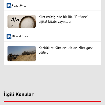
9 saat önce
Kürt müziğinde bir ilk: "Defiane"
dijital kitabı yayınladı
10 saat önce
Kerkük’te Kürtlere ait araziler gasp
ediliyor
İlgili Konular