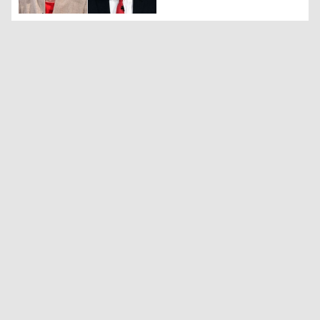
İngiltere'deki seçimlerin ilk sonuçları belli oldu