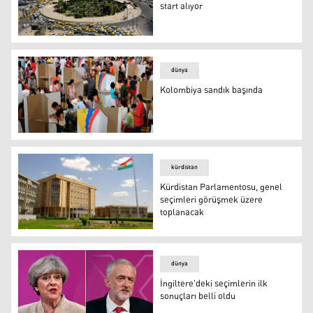
start alıyor
Irak'ta seçim kampanya süreci start alıyor
dünya
Kolombiya sandık başında
Kolombiya sandık başında
kürdistan
Kürdistan Parlamentosu, genel
seçimleri görüşmek üzere
toplanacak
Kürdistan Parlamentosu, genel seçimleri görüşmek üze
dünya
İngiltere'deki seçimlerin ilk
sonuçları belli oldu