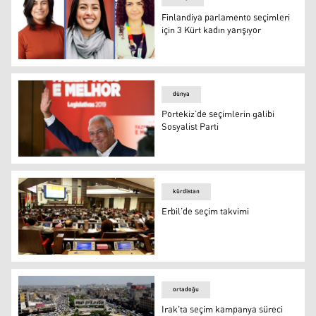
Finlandiya parlamento seçimleri
için 3 Kürt kadın yarışıyor
Finlandiya parlamento seçimleri için 3 Kürt kadın yarışıy
dünya
Portekiz’de seçimlerin galibi
Sosyalist Parti
Portekiz’de seçimlerin galibi Sosyalist Parti
kürdistan
Erbil’de seçim takvimi
Erbil’de seçim takvimi
ortadoğu
Irak'ta seçim kampanya süreci