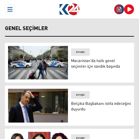
Open Menu
GENEL SEÇIMLER
avrupa
Macaristan'da halk genel
seçimler için sandık başında
Macaristan'da halk genel seçimler için sandık başında
avrupa
Belçika Başbakanı istifa edeceğini
duyurdu
Belçika Başbakanı Alexander de Croo
avrupa