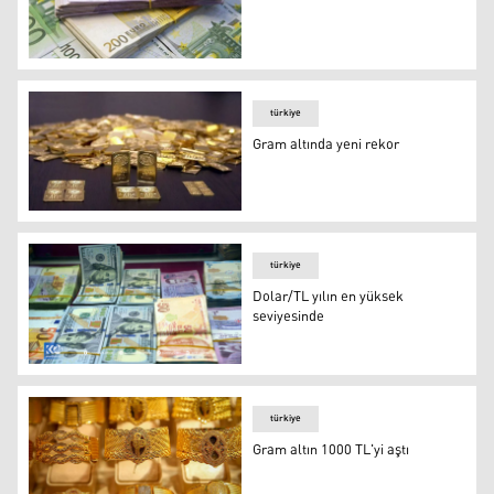
Euro güne rekorla başladı
türkiye
Gram altında yeni rekor
Gram altında yeni rekor
türkiye
Dolar/TL yılın en yüksek
seviyesinde
Dolar/TL yılın en yüksek seviyesinde
türkiye
Gram altın 1000 TL'yi aştı