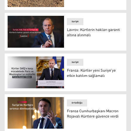
Yüz binlerce dönüm arazi Kürt ve Türkmenlere iade edil
suriye
Lavrov: Kürtlerin hakları garanti
altına alınmalı
Rusya Dışişleri Bakanı Sergey Lavrov
suriye
Fransa: Kürtler yeni Suriye'ye
etkin katılım sağlamalı
Fransa: Kürtler yeni Suriye'ye etkin katılım sağlamalı
ortadoğu
Fransa Cumhurbaşkanı Macron
Rojavalı Kürtlere güvence verdi