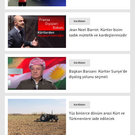
Rusya Dışişleri Bakanlığı: Suriye'de Kürt bölgesinin kur
kürdistan
Jean Noel Barrot: Kürtler bizim
sadık müttefik ve kardeşlerimizdir
Jean Noel Barrot: Kürtler bizim sadık müttefik ve kardeş
kürdistan
Başkan Barzani: Kürtler Suriye'de
diyalog yolunu seçmeli
Başkan Barzani: Kürtler Suriye'de diyalog yolunu seçme
kürdistan
Yüz binlerce dönüm arazi Kürt ve
Türkmenlere iade edilecek