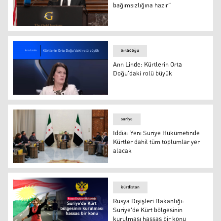
bağımsızlığına hazır"
Uluslararası Stratejik Gold Enstitüsü Başkanı Eli Gold
ortadoğu
Ann Linde: Kürtlerin Orta
Doğu'daki rolü büyük
Ann Linde: Kürtlerin Orta Doğu'daki rolü büyük
suriye
İddia: Yeni Suriye Hükümetinde
Kürtler dahil tüm toplumlar yer
alacak
İddia: Yeni Suriye Hükümetinde Kürtler dahil tüm toplum
kürdistan
Rusya Dışişleri Bakanlığı:
Suriye'de Kürt bölgesinin
kurulması hassas bir konu