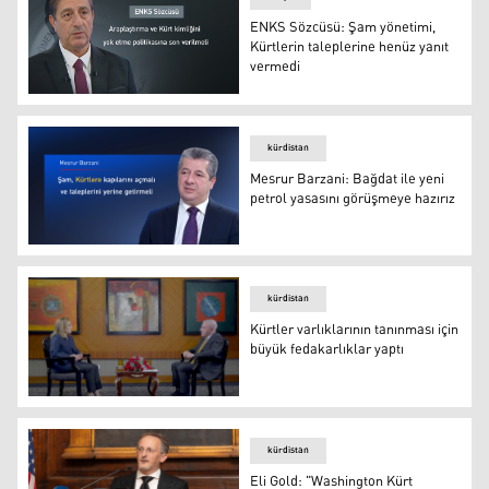
ENKS Sözcüsü: Şam yönetimi,
Kürtlerin taleplerine henüz yanıt
vermedi
ENKS Sözcüsü: Şam yönetimi, Kürtlerin taleplerine hen
kürdistan
Mesrur Barzani: Bağdat ile yeni
petrol yasasını görüşmeye hazırız
Mesrur Barzani: Bağdat ile yeni petrol yasasını görüşme
kürdistan
Kürtler varlıklarının tanınması için
büyük fedakarlıklar yaptı
K24 sunucusu Cemal Batun ve DEM Parti Sözcüsü Ayşe
kürdistan
Eli Gold: "Washington Kürt