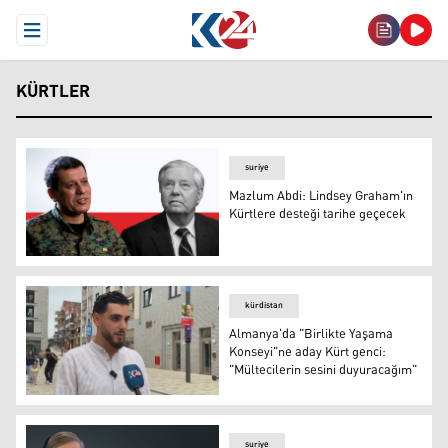
Open Menu
KÜRTLER
suriye
Mazlum Abdi: Lindsey Graham'ın
Kürtlere desteği tarihe geçecek
Mazlum Abdi: Lindsey Graham'ın Kürtlere desteği tarih
kürdistan
Almanya'da "Birlikte Yaşama
Konseyi"ne aday Kürt genci:
"Mültecilerin sesini duyuracağım"
Helmet Hadi
suriye