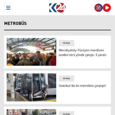
Open Menu
METROBÜS
türkiye
Mecidiyeköy-Yürüyen merdiven
aniden ters yönde çalıştı: 3 yaralı
Mecidiyeköy-Yürüyen merdiven aniden ters yönde çalıştı:
türkiye
İstanbul'da iki metrobüs çarpıştı!
Kaza anından görüntü
türkiye