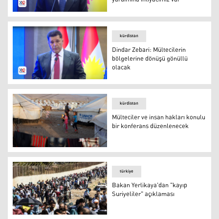
Erbil Valisi Umed Xoşnaw
kürdistan
Dindar Zebari: Mültecilerin
bölgelerine dönüşü gönüllü
olacak
Uluslararası Raporları Yanıtlama Komisyonu Direktörü 
kürdistan
Mülteciler ve insan hakları konulu
bir konferans düzenlenecek
Mülteciler ve insan hakları konulu bir konferans düzenl
türkiye
Bakan Yerlikaya'dan "kayıp
Suriyeliler" açıklaması