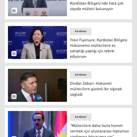
Kürdistan Bölgesi'nde hala çok
sayıda mülteci bulunuyor
Barzani Yardım Vakfı Başkanı: Kürdistan Bölgesi'nde hal
kürdistan
Yoko Fujimura: Kürdistan Bölgesi
Hükümetini mültecilere ev
sahipliği yaptığı için tebrik
ediyorum
Uluslararası Göç Örgütü Erbil Ofisi Başkanı Yoko Fujimu
kürdistan
Dindar Zebari: Hükümet
mültecilere güvenli bir sığınak
sağladı
Uluslararası Raporları Yanıtlama Komisyonu Direktörü 
kürdistan
"Mültecilere daha fazla hizmet
vermek için uluslararası toplumun
yardımına ihtiyacımız var"