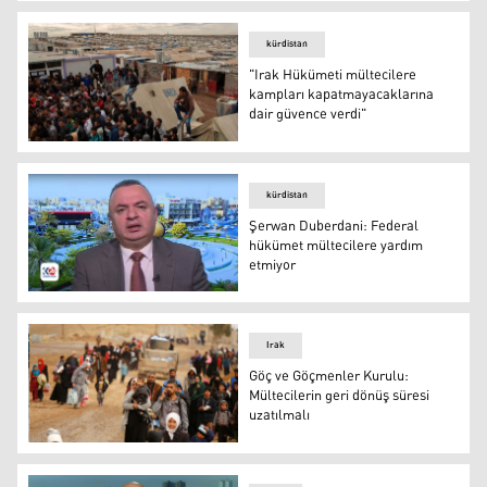
Bakan Yerlikaya'dan "kayıp Suriyeliler" açıklaması
kürdistan
"Irak Hükümeti mültecilere
kampları kapatmayacaklarına
dair güvence verdi"
Arşiv
kürdistan
Şerwan Duberdani: Federal
hükümet mültecilere yardım
etmiyor
Şerwan Duberdani: Federal hükümet mültecilere yardı
Irak
Göç ve Göçmenler Kurulu:
Mültecilerin geri dönüş süresi
uzatılmalı
Göç ve Göçmenler Kurulu: Mültecilerin geri dönüş süresi