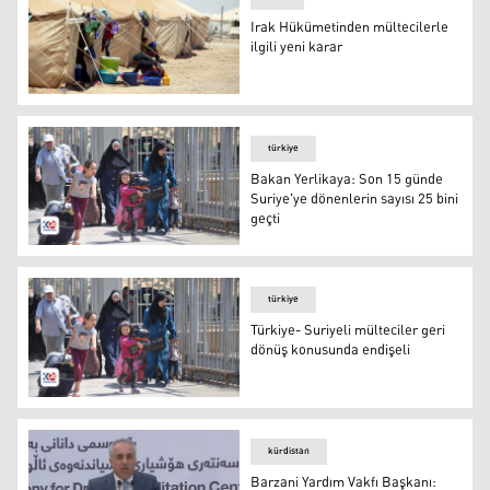
Irak Hükümetinden mültecilerle
ilgili yeni karar
Irak Hükümetinden mültecilerle ilgili yeni karar
türkiye
Bakan Yerlikaya: Son 15 günde
Suriye'ye dönenlerin sayısı 25 bini
geçti
Bakan Yerlikaya: Son 15 günde Suriye'ye dönenlerin sayıs
türkiye
Türkiye- Suriyeli mülteciler geri
dönüş konusunda endişeli
Türkiye- Suriyeli mülteciler geri dönüş konusunda endişe
kürdistan
Barzani Yardım Vakfı Başkanı: