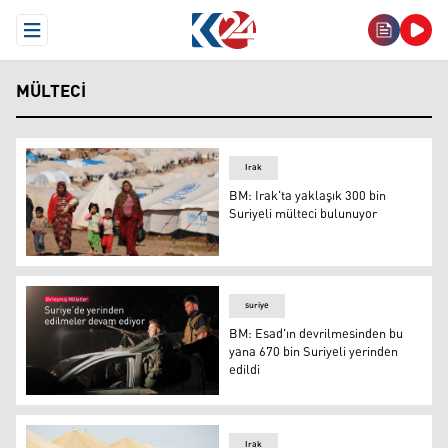
Open Menu
MÜLTECI
Irak
BM: Irak'ta yaklaşık 300 bin
Suriyeli mülteci bulunuyor
BM: Irak'ta yaklaşık 300 bin Suriyeli mülteci bulunuyor
suriye
BM: Esad'ın devrilmesinden bu
yana 670 bin Suriyeli yerinden
edildi
BM: Esad'ın devrilmesinden bu yana 670 bin Suriyeli yeri
Irak