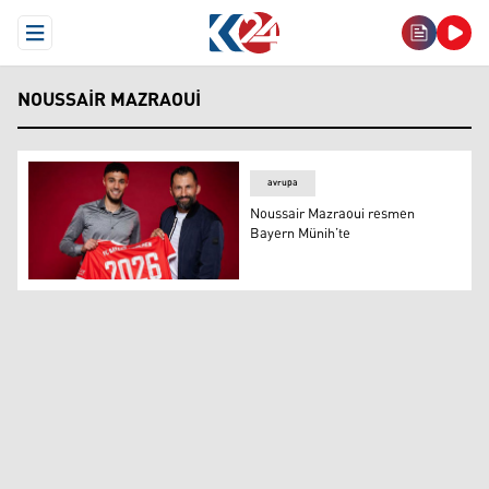
Open Menu
NOUSSAIR MAZRAOUI
avrupa
Noussair Mazraoui resmen
Bayern Münih’te
Noussair Mazraoui resmen Bayern Münih’te