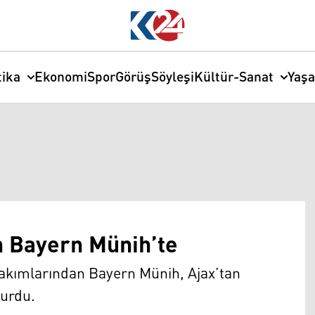
tika
Ekonomi
Spor
Görüş
Söyleşi
Kültür-Sanat
Yaş
 Bayern Münih’te
 takımlarından Bayern Münih, Ajax’tan
yurdu.