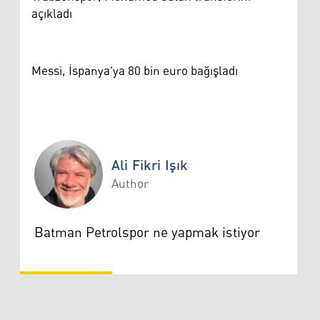
açıkladı
Messi, İspanya'ya 80 bin euro bağışladı
Ali Fikri Işık
Author
Ali Fikri Işık
Batman Petrolspor ne yapmak istiyor