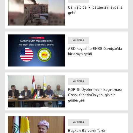
Qamişlo'da iki patlama meydana
geldi
Qamişlo'da iki patlama meydana geldi
kürdistan
ABD heyeti ile ENKS Qamişlo'da
bir araya geldi
ABD heyeti ile ENKS Qamişlo'da bir araya geldi
kürdistan
KDP-S: Üyelerimizin kaçırılması
Özerk Yönetim’in yenilgisinin
göstergesi
KDP-S: Üyelerimizin kaçırılması Özerk Yönetim’in yenilg
kürdistan
Başkan Barzani: Terör