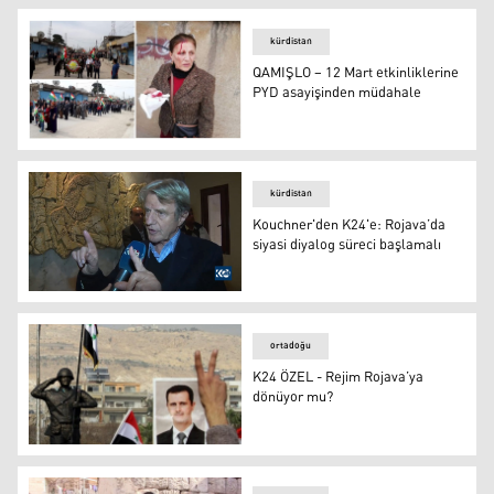
kürdistan
QAMIŞLO – 12 Mart etkinliklerine
PYD asayişinden müdahale
QAMIŞLO – 12 Mart etkinliklerine PYD asayişinden müd
kürdistan
Kouchner'den K24'e: Rojava’da
siyasi diyalog süreci başlamalı
Kouchner'den K24'e: Rojava’da siyasi diyalog süreci baş
ortadoğu
K24 ÖZEL - Rejim Rojava’ya
dönüyor mu?
K24 ÖZEL - Rejim Rojava’ya dönüyor mu?