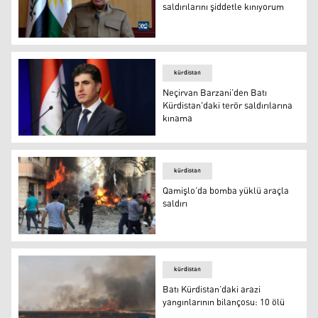
saldırılarını şiddetle kınıyorum
Başkan Barzani: Terör saldırılarını şiddetle kınıyorum
kürdistan
Neçirvan Barzani’den Batı
Kürdistan'daki terör saldırılarına
kınama
Neçirvan Barzani’den Batı Kürdistan'daki terör saldırıla
kürdistan
Qamişlo’da bomba yüklü araçla
saldırı
Qamişlo’da bomba yüklü araçla saldırı
kürdistan
Batı Kürdistan’daki arazi
yangınlarının bilançosu: 10 ölü