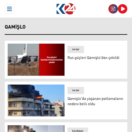
Open Menu
QAMIŞLO
suriye
Rus güçleri Qamişlo'dan çekildi
Rus güçleri Qamişlo'dan çekildi
suriye
Qamişlo'da yaşanan patlamaların
nedeni belli oldu
Olay yeri
kürdistan