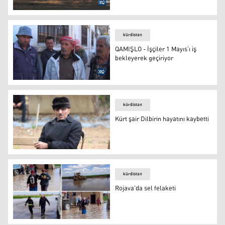
Batı Kürdistan’daki arazi yangınlarının bilançosu: 10 ölü
kürdistan
QAMIŞLO - İşçiler 1 Mayıs’ı iş
bekleyerek geçiriyor
QAMIŞLO - İşçiler 1 Mayıs’ı iş bekleyerek geçiriyor
kürdistan
Kürt şair Dilbirin hayatını kaybetti
Kürt şair Dilbirin hayatını kaybetti
kürdistan
Rojava’da sel felaketi
Rojava’da sel felaketi