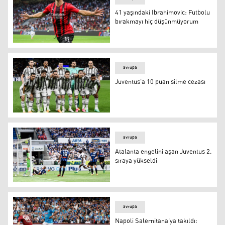
41 yaşındaki Ibrahimovic: Futbolu
bırakmayı hiç düşünmüyorum
41 yaşındaki Ibrahimovic: Futbolu bırakmayı hiç düşü
avrupa
Juventus'a 10 puan silme cezası
Foto: AFP
avrupa
Atalanta engelini aşan Juventus 2.
sıraya yükseldi
Atalanta engelini aşan Juventus 2. sıraya yükseldi
avrupa
Napoli Salernitana'ya takıldı: