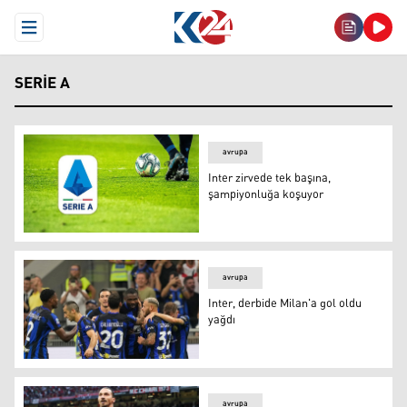
Open Menu
SERIE A
avrupa
Inter zirvede tek başına,
şampiyonluğa koşuyor
Inter zirvede tek başına, şampiyonluğa koşuyor
avrupa
Inter, derbide Milan'a gol oldu
yağdı
Inter, derbide Milan'a gol oldu yağdı
avrupa