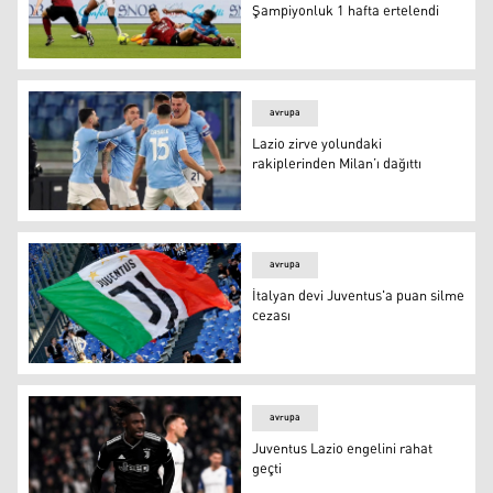
Şampiyonluk 1 hafta ertelendi
Napoli Salernitana'ya takıldı: Şampiyonluk 1 hafta ertel
avrupa
Lazio zirve yolundaki
rakiplerinden Milan’ı dağıttı
Lazio zirve yolundaki rakiplerinden Milan’ı dağıttı
avrupa
İtalyan devi Juventus'a puan silme
cezası
Foto: Reuters
avrupa
Juventus Lazio engelini rahat
geçti