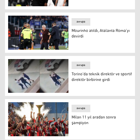
Juventus Lazio engelini rahat geçti
avrupa
Mourinho atıldı, Atalanta Roma’yı
devirdi
Mourinho atıldı, Atalanta Roma’yı devirdi
avrupa
Torino’da teknik direktör ve sportif
direktör birbirine girdi
Torino’da teknik direktör ve sportif direktör birbirine gird
avrupa
Milan 11 yıl aradan sonra
şampiyon
Milan 11 yıl aradan sonra şampiyon