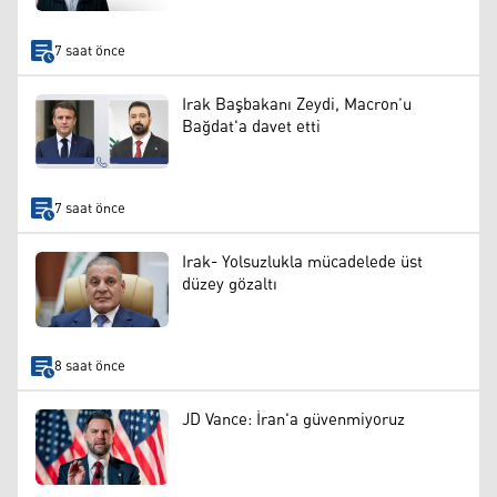
7 saat önce
Irak Başbakanı Zeydi, Macron’u
Bağdat'a davet etti
7 saat önce
Irak- Yolsuzlukla mücadelede üst
düzey gözaltı
8 saat önce
JD Vance: İran'a güvenmiyoruz