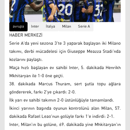
avrupa
Inter
İtalya
Milan
Serie A
HABER MERKEZİ
Serie A'da yeni sezona 3'te 3 yaparak başlayan iki Milano
takımı, derbi mücadelesi için Giuseppe Meazza Stadı'nda
kozlarını paylaştı.
Maça hızlı başlayan ev sahibi Inter, 5. dakikada Henrikh
Mkhitaryan ile 1-0 öne geçti.
38. dakikada Marcus Thuram, sert şutla topu ağlara
göndererek, farkı 2'ye çıkardı: 2-0.
İlk yarı ev sahibi takımın 2-0 üstünlüğüyle tamamlandı.
İkinci yarının başında oyunun kontrolünü alan Milan, 57.
dakikada Rafael Leao'nun golüyle farkı 1'e indirdi: 2-1.
Inter, Milan'ın bu golüne, 69. dakikada yine Mhkitaryan'ın