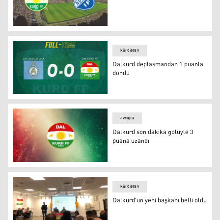
Dalkurd 90+3'te güldü
kürdistan
Dalkurd deplasmandan 1 puanla
döndü
Dalkurd deplasmandan 1 puanla döndü
avrupa
Dalkurd son dakika golüyle 3
puana uzandı
Dalkurd son dakika golüyle 3 puana uzandı
kürdistan
Dalkurd'un yeni başkanı belli oldu