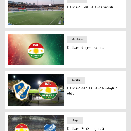
Dalkurd uzatmalarda yıkıldı
Dalkurd uzatmalarda yıkıldı
kürdistan
Dalkurd düşme hattında
Dalkurd
avrupa
Dalkurd deplasmanda mağlup
oldu
Dalkurd deplasmanda mağlup oldu
dünya
Dalkurd 90+3'te güldü