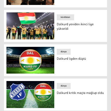
Dalkurd'un yeni başkanı belli oldu
kürdistan
Dalkurd yeniden ikinci lige
yükseldi
Dalkurd yeniden ikinci lige yükseldi
dünya
Dalkurd ligden düştü
Dalkurd
dünya
Dalkurd kritik maçta mağlup oldu
Dalkurd kritik maçta mağlup oldu