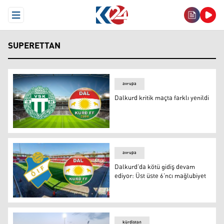
Open Menu
SUPERETTAN
avrupa
Dalkurd kritik maçta farklı yenildi
Dalkurd kritik maçta farklı yenildi
avrupa
Dalkurd’da kötü gidiş devam
ediyor: Üst üste 6’ncı mağlubiyet
Dalkurd
kürdistan