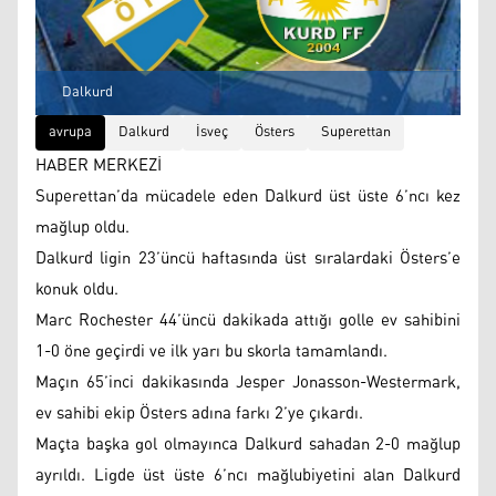
Dalkurd
avrupa
Dalkurd
İsveç
Östers
Superettan
HABER MERKEZİ
Superettan’da mücadele eden Dalkurd üst üste 6’ncı kez
mağlup oldu.
Dalkurd ligin 23’üncü haftasında üst sıralardaki Östers’e
konuk oldu.
Marc Rochester 44’üncü dakikada attığı golle ev sahibini
1-0 öne geçirdi ve ilk yarı bu skorla tamamlandı.
Maçın 65’inci dakikasında Jesper Jonasson-Westermark,
ev sahibi ekip Östers adına farkı 2’ye çıkardı.
Maçta başka gol olmayınca Dalkurd sahadan 2-0 mağlup
ayrıldı. Ligde üst üste 6’ncı mağlubiyetini alan Dalkurd