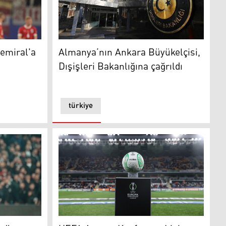
al'a ceza" iddiasını yalanladı
Almanya’nın Ankara Büyükelçisi, Dışişleri Ba
emiral'a
Almanya’nın Ankara Büyükelçisi,
Dışişleri Bakanlığına çağrıldı
türkiye
UEFA Avrupa Konferans Ligi maçları başlıyo