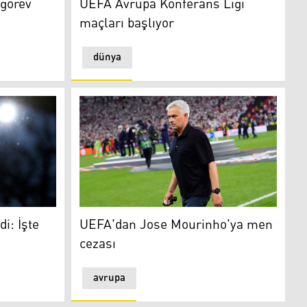
 görev
UEFA Avrupa Konferans Ligi
maçları başlıyor
dünya
te ilk sıradakiler!
UEFA'dan Jose Mourinho'ya men cezası
i: İşte
UEFA'dan Jose Mourinho'ya men
cezası
avrupa