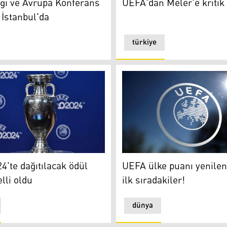
gi ve Avrupa Konferans
UEFA'dan Meler'e kritik
i İstanbul'da
türkiye
4
UEFA ülke puanı yenilendi: İş
'te dağıtılacak ödül
UEFA ülke puanı yenilend
lli oldu
ilk sıradakiler!
dünya