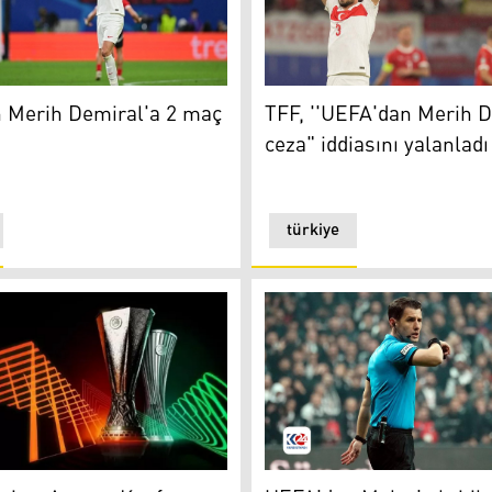
erasyonundan özel ödül
erih Demiral'a 2 maç ceza
TFF, ''UEFA'dan Merih Demir
 Merih Demiral'a 2 maç
TFF, ''UEFA'dan Merih D
ceza" iddiasını yalanladı
türkiye
i oldu
 ve Avrupa Konferans Ligi finali İstanbul'da
Hakem Halil Umut Meler