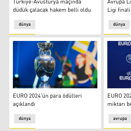
Türkiye-Avusturya maçında
Avrupa Li
düdük çalacak hakem belli oldu
Ligi final
dünya
dünya
EURO 2024'ün para ödülleri açıklandı
EURO 202
EURO 2024'ün para ödülleri
EURO 2024
açıklandı
miktarı be
dünya
avrupa