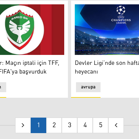
Maçın iptali için TFF, UEFA ve FIFA'ya başvurduk
Devler Ligi’nde son hafta h
 Maçın iptali için TFF,
Devler Ligi’nde son haft
FIFA'ya başvurduk
heyecanı
n
avrupa
1
2
3
4
5