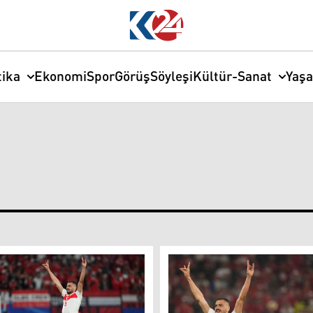
tika
Ekonomi
Spor
Görüş
Söyleşi
Kültür-Sanat
Yaş