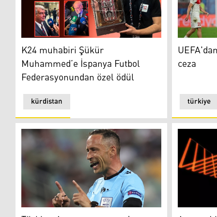
K24 muhabiri Şükür Muhammed’e İspanya Futbol Fed
UEFA'dan M
K24 muhabiri Şükür
UEFA'dan
Muhammed’e İspanya Futbol
ceza
Federasyonundan özel ödül
kürdistan
türkiye
Türkiye-Avusturya maçında düdük çalacak hakem bell
Avrupa Ligi