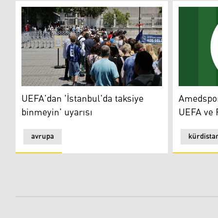
UEFA'dan 'İstanbul'da taksiye binmeyin' uyarısı
Amedspor: 
UEFA'dan 'İstanbul'da taksiye
Amedspor:
binmeyin' uyarısı
UEFA ve 
avrupa
kürdista