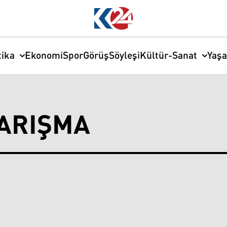
tika
Ekonomi
Spor
Görüş
Söyleşi
Kültür-Sanat
Yaş
ARIŞMA