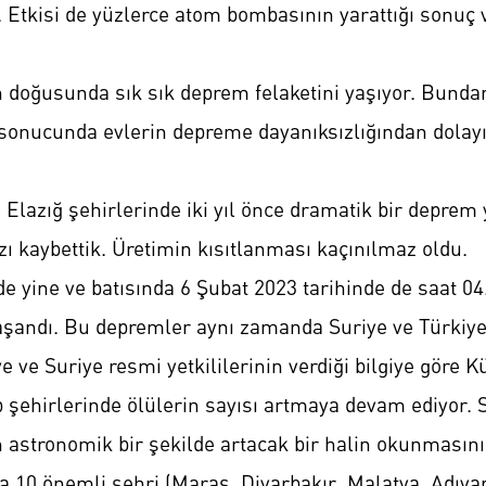
. Etkisi de yüzlerce atom bombasının yarattığı sonuç 
ın doğusunda sık sık deprem felaketini yaşıyor. Bundan
 sonucunda evlerin depreme dayanıksızlığından dolayı
Elazığ şehirlerinde iki yıl önce dramatik bir deprem 
ı kaybettik. Üretimin kısıtlanması kaçınılmaz oldu.
nde yine ve batısında 6 Şubat 2023 tarihinde de saat 0
aşandı. Bu depremler aynı zamanda Suriye ve Türkiye’
e ve Suriye resmi yetkililerinin verdiği bilgiye göre K
p şehirlerinde ölülerin sayısı artmaya devam ediyor
n astronomik bir şekilde artacak bir halin okunmasını
a 10 önemli şehri (Maraş, Diyarbakır, Malatya, Adıy