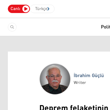
Canlı
Türkçe
Poli
İbrahim Güçlü
Writer
İbrahim Güçlü
Deprem felaketinin