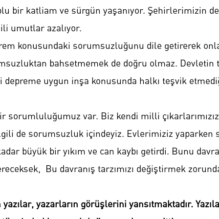
plu bir katliam ve sürgün yaşanıyor. Şehirlerimizin d
ili umutlar azalıyor.
prem konusundaki sorumsuzluğunu dile getirerek onlar
msuzluktan bahsetmemek de doğru olmaz. Devletin te
eri depreme uygun inşa konusunda halkı teşvik etmediğ
 bir sorumluluğumuz var. Biz kendi milli çıkarlarımız
gili de sorumsuzluk içindeyiz. Evlerimiziz yaparken
ar büyük bir yıkım ve can kaybı getirdi. Bunu davra
receksek, Bu davranış tarzımızı değiştirmek zorunda
 yazılar, yazarların görüşlerini yansıtmaktadır. Yaz