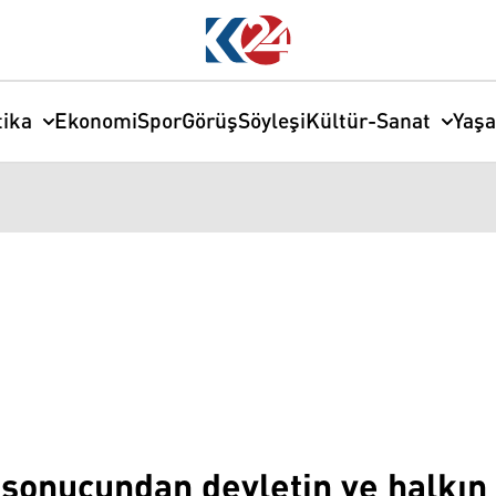
tika
Ekonomi
Spor
Görüş
Söyleşi
Kültür-Sanat
Yaş
 sonucundan devletin ve halkı