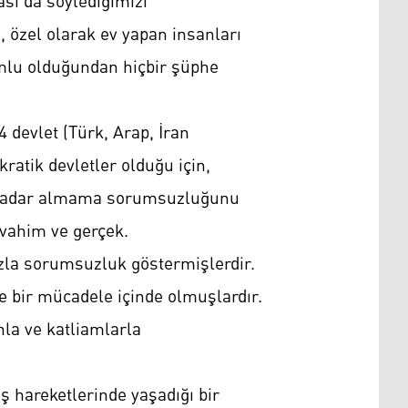
ası da söylediğimizi
, özel olarak ev yapan insanları
umlu olduğundan hiçbir şüphe
4 devlet (Türk, Arap, İran
kratik devletler olduğu için,
ne kadar almama sorumsuzluğunu
 vahim ve gerçek.
zla sorumsuzluk göstermişlerdir.
te bir mücadele içinde olmuşlardır.
la ve katliamlarla
iş hareketlerinde yaşadığı bir