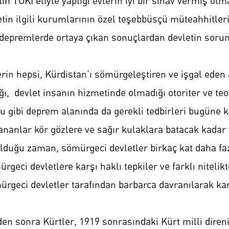
in TOKİ eliyle yaptığı evlerin iyi bir sınav vermiş olm
tin ilgili kurumlarının özel teşebbüsçü müteahhitleri
 depremlerde ortaya çıkan sonuçlardan devletin sor
erin hepsi, Kürdistan’ı sömürgeleştiren ve işgal eden 
ğı, devlet insanın hizmetinde olmadığı otoriter ve teo
uğu gibi deprem alanında da gerekli tedbirleri bugü
nanlar kör gözlere ve sağır kulaklara batacak kadar
olduğu zaman, sömürgeci devletler birkaç kat daha fa
geci devletlere karşı haklı tepkiler ve farklı nitelik
rgeci devletler tarafından barbarca davranılarak kan
mden sonra Kürtler, 1919 sonrasındaki Kürt milli diren