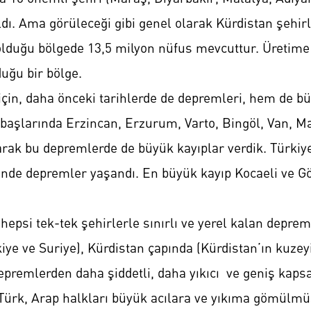
 aldı. Ama görüleceği gibi genel olarak Kürdistan şehir
olduğu bölgede 13,5 milyon nüfus mevcuttur. Üretime 
uğu bir bölge.
çin, daha önceki tarihlerde de depremleri, hem de bü
n başlarında Erzincan, Erzurum, Varto, Bingöl, Van, M
olarak bu depremlerde de büyük kayıplar verdik. Türkiy
inde depremler yaşandı. En büyük kayıp Kocaeli ve G
hepsi tek-tek şehirlerle sınırlı ve yerel kalan depre
e ve Suriye), Kürdistan çapında (Kürdistan’ın kuzeyi 
remlerden daha şiddetli, daha yıkıcı ve geniş kapsa
Türk, Arap halkları büyük acılara ve yıkıma gömülmü