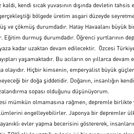
 kaldı, kendi sıcak yuvasının dışında devletin tahsis
 gerçekleştiği bölgede üretim asgari düzeyde seyretme
müş ve çökmüş durumdadır. Hatay Havaalanı büyük bir 
ar. Eğitim durmuş durumdadır. Öğrenci yurtlarının d
e yaza kadar uzaktan devam edilecektir. Özcesi Türkiy
ıpları yaşamaktadır. Bu acıların on yıllarca devam ed
 olayıdır. Hiçbir kimsenin, emperyalist büyük güçlerin
meyeceği bir doğa şiddetidir. Doğanın, insanlığın kend
cezalandırma sopası olduğunu düşünüyorum.
emesi mümkün olmamasına rağmen, depremle birlikte
ölümlerini engelleyebilirler. Japonya bir depremler ü
yanıklı evler yapma becerisini göstererek, insanları