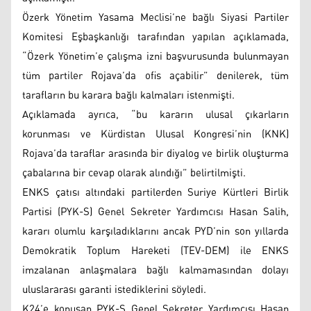
Özerk Yönetim Yasama Meclisi’ne bağlı Siyasi Partiler
Komitesi Eşbaşkanlığı tarafından yapılan açıklamada,
“Özerk Yönetim’e çalışma izni başvurusunda bulunmayan
tüm partiler Rojava’da ofis açabilir” denilerek, tüm
tarafların bu karara bağlı kalmaları istenmişti.
Açıklamada ayrıca, “bu kararın ulusal çıkarların
korunması ve Kürdistan Ulusal Kongresi’nin (KNK)
Rojava’da taraflar arasında bir diyalog ve birlik oluşturma
çabalarına bir cevap olarak alındığı” belirtilmişti.
ENKS çatısı altındaki partilerden Suriye Kürtleri Birlik
Partisi (PYK-S) Genel Sekreter Yardımcısı Hasan Salih,
kararı olumlu karşıladıklarını ancak PYD’nin son yıllarda
Demokratik Toplum Hareketi (TEV-DEM) ile ENKS
imzalanan anlaşmalara bağlı kalmamasından dolayı
uluslararası garanti istediklerini söyledi.
K24’e konuşan PYK-S Genel Sekreter Yardımcısı Hasan