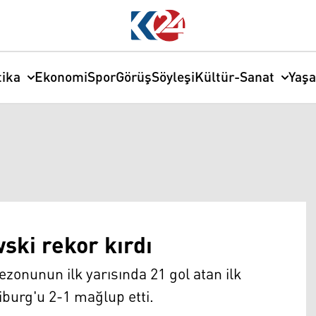
tika
Ekonomi
Spor
Görüş
Söyleşi
Kültür-Sanat
Yaş
ki rekor kırdı
zonunun ilk yarısında 21 gol atan ilk
burg'u 2-1 mağlup etti.