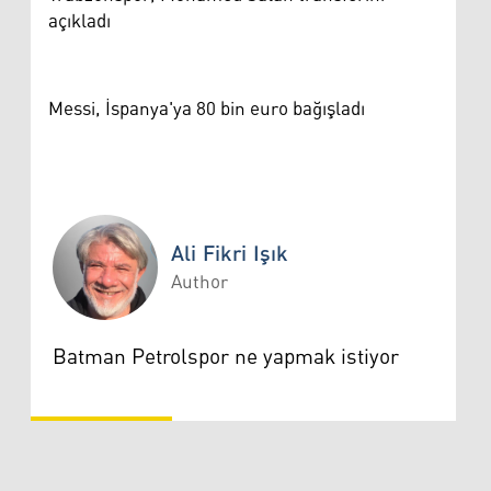
açıkladı
Messi, İspanya'ya 80 bin euro bağışladı
Ali Fikri Işık
Author
Ali Fikri Işık
Batman Petrolspor ne yapmak istiyor