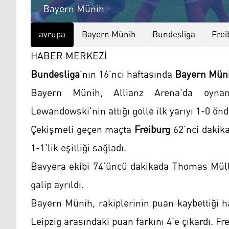
Bayern Münih
avrupa
Bayern Münih
Bundesliga
Frei
HABER MERKEZİ
Bundesliga
'nın 16’ncı haftasında
Bayern Mün
Bayern Münih, Allianz Arena'da oynan
Lewandowski'nin attığı golle ilk yarıyı 1-0 ö
Çekişmeli geçen maçta
Freiburg
62’nci dakika
1-1'lik eşitliği sağladı.
Bavyera ekibi 74’üncü dakikada Thomas Mülle
galip ayrıldı.
Bayern Münih, rakiplerinin puan kaybettiği ha
Leipzig arasındaki puan farkını 4'e çıkardı. F