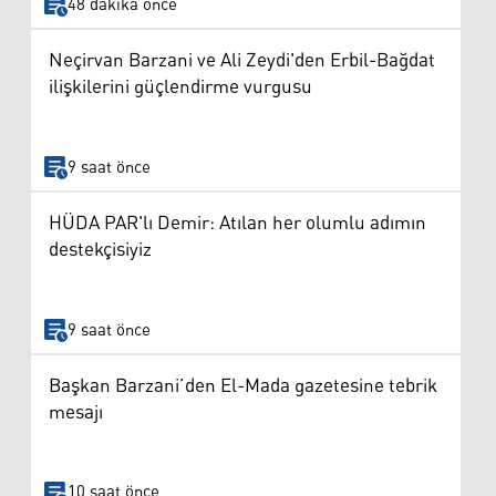
48 dakika önce
Neçirvan Barzani ve Ali Zeydi'den Erbil-Bağdat
ilişkilerini güçlendirme vurgusu
9 saat önce
HÜDA PAR'lı Demir: Atılan her olumlu adımın
destekçisiyiz
9 saat önce
Başkan Barzani’den El-Mada gazetesine tebrik
mesajı
10 saat önce