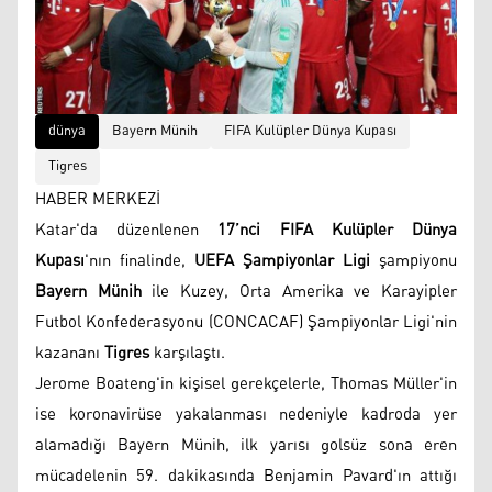
dünya
Bayern Münih
FIFA Kulüpler Dünya Kupası
Tigres
HABER MERKEZİ
Katar'da düzenlenen
17’nci FIFA Kulüpler Dünya
Kupası
'nın finalinde,
UEFA Şampiyonlar Ligi
şampiyonu
Bayern Münih
ile Kuzey, Orta Amerika ve Karayipler
Futbol Konfederasyonu (CONCACAF) Şampiyonlar Ligi'nin
kazananı
Tigres
karşılaştı.
Jerome Boateng'in kişisel gerekçelerle, Thomas Müller'in
ise koronavirüse yakalanması nedeniyle kadroda yer
alamadığı Bayern Münih, ilk yarısı golsüz sona eren
mücadelenin 59. dakikasında Benjamin Pavard'ın attığı