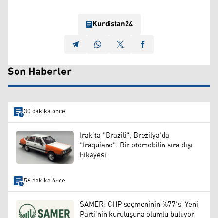
Kurdistan24
Son Haberler
30 dakika önce
Irak’ta "Brazili", Brezilya’da
"Iraquiano": Bir otomobilin sıra dışı
hikayesi
56 dakika önce
SAMER: CHP seçmeninin %77'si Yeni
Parti’nin kuruluşuna olumlu buluyor