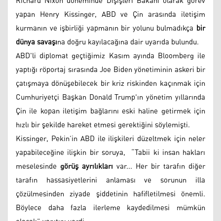
Richard Nixon döneminde Dışişleri Bakanı olarak görev
yapan Henry Kissinger, ABD ve Çin arasında iletişim
kurmanın ve işbirliği yapmanın bir yolunu bulmadıkça
bir
dünya savaşı
na doğru kayılacağına dair uyarıda bulundu.
ABD'li diplomat geçtiğimiz Kasım ayında Bloomberg ile
yaptığı röportaj sırasında Joe Biden yönetiminin askeri bir
çatışmaya dönüşebilecek bir kriz riskinden kaçınmak için
Cumhuriyetçi Başkan Donald Trump'ın yönetim yıllarında
Çin ile kopan iletişim bağlarını eski haline getirmek için
hızlı bir şekilde hareket etmesi gerektiğini söylemişti.
Kissinger, Pekin’in ABD ile ilişkileri düzeltmek için neler
yapabileceğine ilişkin bir soruya, “Tabii ki insan hakları
meselesinde
görüş ayrılıkları
var... Her bir tarafın diğer
tarafın hassasiyetlerini anlaması ve sorunun illa
çözülmesinden ziyade şiddetinin hafifletilmesi önemli.
Böylece daha fazla ilerleme kaydedilmesi mümkün