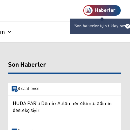
Haberler
Son haberler için tıklayınız
am
Son Haberler
8 saat önce
HÜDA PAR'lı Demir: Atılan her olumlu adımın
destekçisiyiz