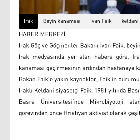
Irak
Beyin kanaması
İvan Faik
keldani
HABER MERKEZİ
Irak Göç ve Göçmenler Bakanı İvan Faik, beyi
Irak medyasında yer alan habere göre, Ir
kanaması geçirmesinin ardından hastaneye kal
Bakan Faik’e yakın kaynaklar, Faik’in durumun
Iraklı Keldani siyasetçi Faik, 1981 yılında Bas
Basra Üniversitesi’nde Mikrobiyoloji al
görevinden önce Hristiyan aktivist olarak çeşi