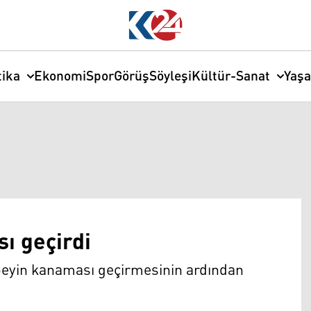
tika
Ekonomi
Spor
Görüş
Söyleşi
Kültür-Sanat
Yaş
ı geçirdi
 beyin kanaması geçirmesinin ardından