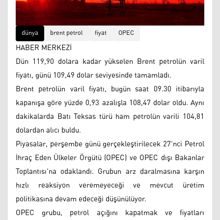
dünya
brent petrol
fiyat
OPEC
HABER MERKEZİ
Dün 119,90 dolara kadar yükselen Brent petrolün varil
fiyatı, günü 109,49 dolar seviyesinde tamamladı.
Brent petrolün varil fiyatı, bugün saat 09.30 itibarıyla
kapanışa göre yüzde 0,93 azalışla 108,47 dolar oldu. Aynı
dakikalarda Batı Teksas türü ham petrolün varili 104,81
dolardan alıcı buldu.
Piyasalar, perşembe günü gerçekleştirilecek 27'nci Petrol
İhraç Eden Ülkeler Örgütü (OPEC) ve OPEC dışı Bakanlar
Toplantısı'na odaklandı. Grubun arz daralmasına karşın
hızlı reaksiyon veremeyeceği ve mevcut üretim
politikasına devam edeceği düşünülüyor.
OPEC grubu, petrol açığını kapatmak ve fiyatları