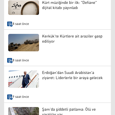
Kürt müziğinde bir ilk: "Defiane"
dijital kitabı yayınladı
8 saat önce
Kerkük’te Kürtlere ait araziler gasp
ediliyor
8 saat önce
Erdoğan'dan Suudi Arabistan'a
ziyaret: Liderlerle bir araya gelecek
9 saat önce
Şam’da şiddetli patlama: Ölü ve
yaralılar var