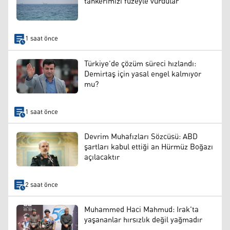
tankerimizi füzeyle vurdular"
1 saat önce
Türkiye’de çözüm süreci hızlandı:
Demirtaş için yasal engel kalmıyor
mu?
1 saat önce
Devrim Muhafızları Sözcüsü: ABD
şartları kabul ettiği an Hürmüz Boğazı
açılacaktır
2 saat önce
Muhammed Haci Mahmud: Irak'ta
yaşananlar hırsızlık değil yağmadır