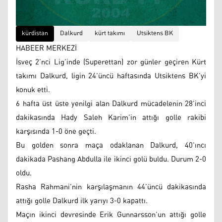
kürdistan
Dalkurd
kürt takımı
Utsiktens BK
HABEER MERKEZİ
İsveç 2’nci Lig’inde (Superettan) zor günler geçiren Kürt
takımı Dalkurd, ligin 24’üncü haftasında Utsiktens BK’yi
konuk etti.
6 hafta üst üste yenilgi alan Dalkurd mücadelenin 28’inci
dakikasında Hady Saleh Karim’in attığı golle rakibi
karşısında 1-0 öne geçti.
Bu golden sonra maça odaklanan Dalkurd, 40’ıncı
dakikada Pashang Abdulla ile ikinci golü buldu. Durum 2-0
oldu.
Rasha Rahmani’nin karşılaşmanın 44’üncü dakikasında
attığı golle Dalkurd ilk yarıyı 3-0 kapattı.
Maçın ikinci devresinde Erik Gunnarsson’un attığı golle