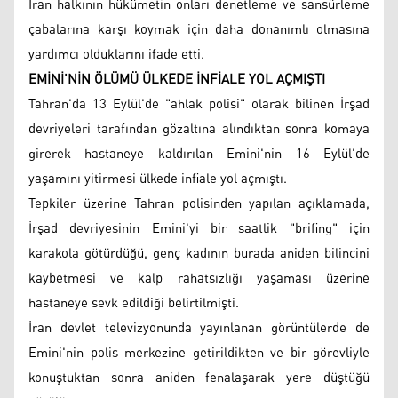
İran halkının hükümetin onları denetleme ve sansürleme
çabalarına karşı koymak için daha donanımlı olmasına
yardımcı olduklarını ifade etti.
EMİNİ'NİN ÖLÜMÜ ÜLKEDE İNFİALE YOL AÇMIŞTI
Tahran'da 13 Eylül'de "ahlak polisi" olarak bilinen İrşad
devriyeleri tarafından gözaltına alındıktan sonra komaya
girerek hastaneye kaldırılan Emini'nin 16 Eylül'de
yaşamını yitirmesi ülkede infiale yol açmıştı.
Tepkiler üzerine Tahran polisinden yapılan açıklamada,
İrşad devriyesinin Emini'yi bir saatlik "brifing" için
karakola götürdüğü, genç kadının burada aniden bilincini
kaybetmesi ve kalp rahatsızlığı yaşaması üzerine
hastaneye sevk edildiği belirtilmişti.
İran devlet televizyonunda yayınlanan görüntülerde de
Emini'nin polis merkezine getirildikten ve bir görevliyle
konuştuktan sonra aniden fenalaşarak yere düştüğü