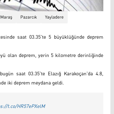
Maraş
Pazarcık
Yayladere
lçesinde saat 03.35'te 5 büyüklüğünde deprem
öyü olan deprem, yerin 5 kilometre derinliğinde
bugün saat 03.35'te Elazığ Karakoçan'da 4.8,
nde iki deprem meydana geldi.
ps://t.co/HR57ePXelM