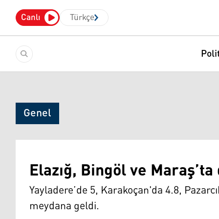
Canlı
Türkçe
Poli
Genel
Elazığ, Bingöl ve Maraş’t
Yayladere’de 5, Karakoçan'da 4.8, Pazarc
meydana geldi.