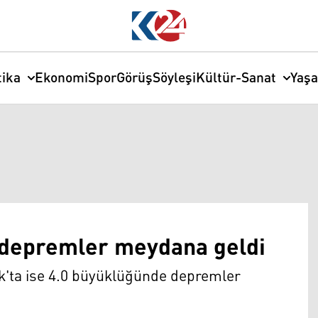
tika
Ekonomi
Spor
Görüş
Söyleşi
Kültür-Sanat
Yaş
a depremler meydana geldi
ık'ta ise 4.0 büyüklüğünde depremler