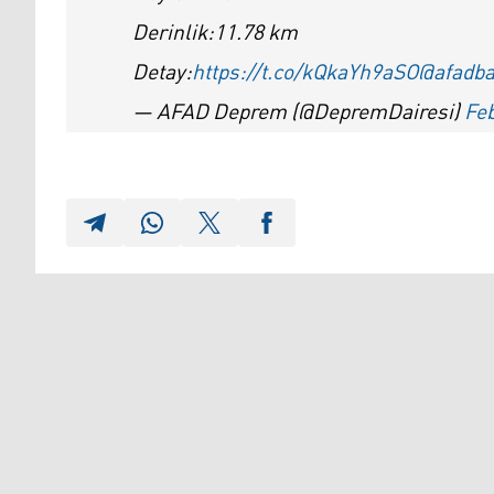
Derinlik:11.78 km
Detay:
https://t.co/kQkaYh9aSO
@afadba
— AFAD Deprem (@DepremDairesi)
Feb