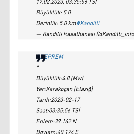
17.02.2023, 03:35:56 TSİ
Büyüklük: 5.0
Derinlik: 5.0 km
#Kandilli
— Kandilli Rasathanesi (@Kandilli_inf
#DEPREM
*
Büyüklük:4.8 (Mw)
Yer:Karakoçan (Elazığ)
Tarih:2023-02-17
Saat:03:35:56 TSİ
Enlem:39.162 N
Boylam:40.174 E