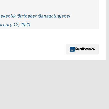
skanlik
@trthaber
@anadoluajansi
ruary 17, 2023
Kurdistan24