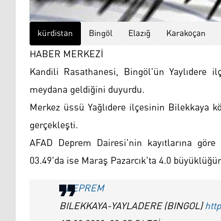
kürdistan
Bingöl
Elazığ
Karakoçan
HABER MERKEZİ
Kandili Rasathanesi, Bingöl'ün Yaylıdere i
meydana geldiğini duyurdu.
Merkez üssü Yağlıdere ilçesinin Bilekkaya k
gerçekleşti.
AFAD Deprem Dairesi'nin kayıtlarına göre 
03.49'da ise Maraş Pazarcık'ta 4.0 büyüklüğü
#DEPREM
BILEKKAYA-YAYLADERE (BINGOL)
htt