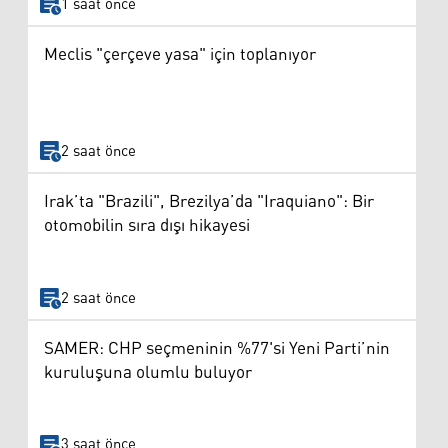
1 saat önce
Meclis "çerçeve yasa" için toplanıyor
2 saat önce
Irak’ta "Brazili", Brezilya’da "Iraquiano": Bir
otomobilin sıra dışı hikayesi
2 saat önce
SAMER: CHP seçmeninin %77'si Yeni Parti’nin
kuruluşuna olumlu buluyor
3 saat önce