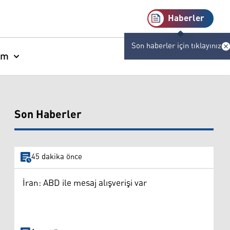
Haberler
Son haberler için tıklayınız
am
Son Haberler
45 dakika önce
İran: ABD ile mesaj alışverişi var