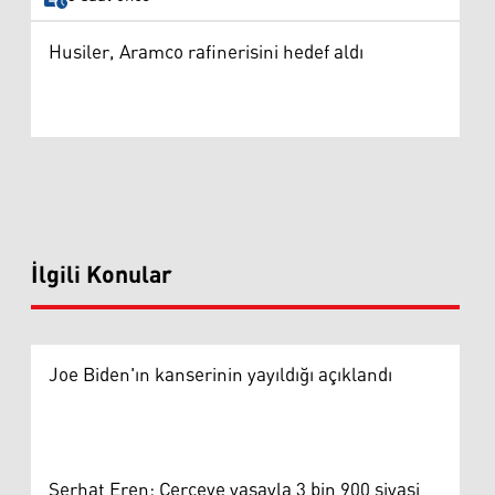
Husiler, Aramco rafinerisini hedef aldı
İlgili Konular
Joe Biden'ın kanserinin yayıldığı açıklandı
Serhat Eren: Çerçeve yasayla 3 bin 900 siyasi