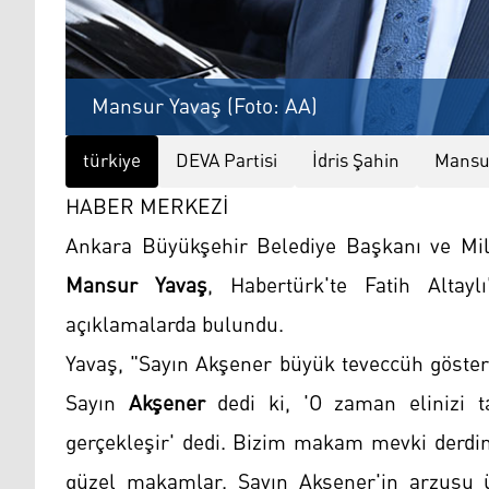
Mansur Yavaş (Foto: AA)
türkiye
DEVA Partisi
İdris Şahin
Mansu
HABER MERKEZİ
Ankara Büyükşehir Belediye Başkanı ve Mille
Mansur Yavaş
, Habertürk'te Fatih Altay
açıklamalarda bulundu.
Yavaş, "Sayın Akşener büyük teveccüh göster
Sayın
Akşener
dedi ki, 'O zaman elinizi t
gerçekleşir' dedi. Bizim makam mevki derdim
güzel makamlar. Sayın Akşener'in arzusu üz