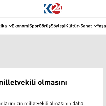
tika
Ekonomi
Spor
Görüş
Söyleşi
Kültür-Sanat
Yaş
illetvekili olmasını
larımızın milletvekili olmasının daha