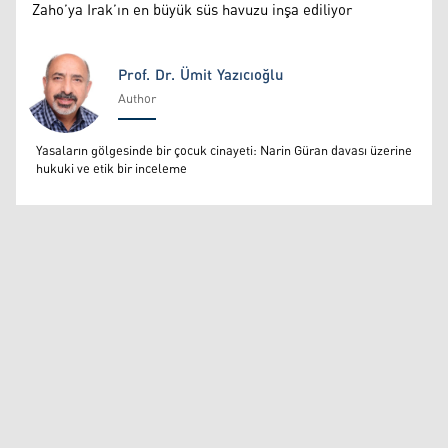
Zaho’ya Irak’ın en büyük süs havuzu inşa ediliyor
Prof. Dr. Ümit Yazıcıoğlu
Author
Prof. Dr. Ümit Yazıcıoğlu
Yasaların gölgesinde bir çocuk cinayeti: Narin Güran davası üzerine
hukuki ve etik bir inceleme