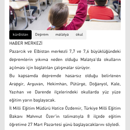
kürdistan
Deprem
malatya
okul
HABER MERKEZİ
Pazarcık ve Elbistan merkezli 7,7 ve 7,6 büyüklüğündeki
depremlerin yıkıma neden olduğu Malatya'da okulların
açılması için başlatılan çalışmalar sürüyor.
Bu kapsamda depremde hasarsız olduğu belirlenen
Arapgir, Arguvan, Hekimhan, Pütürge, Doğanyol, Kale,
Yazıhan ve Darende ilçelerindeki okullarda yüz yüze
eğitim yarın başlayacak.
İl Milli Eğitim Müdürü Hatice Özdemir, Türkiye Milli Eğitim
Bakanı Mahmut Özer'in talimatıyla 8 ilçede eğitim
öğretime 27 Mart Pazartesi günü başlayacaklarını söyledi.