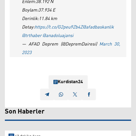
Enlem:38.192 N
Boylam:37.934 E
Derinlik:11.84 km
Detay:
https://t.co/G2peu9Zb4Z
@afadbaskanlik
@trthaber
@anadoluajansi
— AFAD Deprem (@DepremDairesi)
March 30,
2023
Kurdistan24
Son Haberler