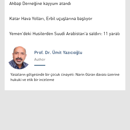
Ahbap Derneğine kayyum atandı
Katar Hava Yolları, Erbil uçuşlarına başlıyor
Yemen'deki Husilerden Suudi Arabistan'a saldırı: 11 yaralı
Prof. Dr. Ümit Yazıcıoğlu
Author
Prof. Dr. Ümit Yazıcıoğlu
Yasaların gölgesinde bir çocuk cinayeti: Narin Güran davası üzerine
hukuki ve etik bir inceleme