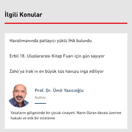
İlgili Konular
Havalimanında patlayıcı yüklü İHA bulundu
Erbil 18. Uluslararası Kitap Fuarı için gün sayıyor
Zaho’ya Irak’ın en büyük süs havuzu inşa ediliyor
Prof. Dr. Ümit Yazıcıoğlu
Author
Prof. Dr. Ümit Yazıcıoğlu
Yasaların gölgesinde bir çocuk cinayeti: Narin Güran davası üzerine
hukuki ve etik bir inceleme