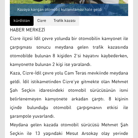
Kazaya karışan otomobil kullanılamaz hale geldi
kürdistan
Cizre
Trafik kazası
HABER MERKEZİ
Cizre ilçesi İdil çevre yolunda bir otomobilin kamyonet ile
çarpışması sonucu meydana gelen trafik kazasında
otomobilde bulunan 8 kişiden 2’si hayatını kaybederken,
kamyonette bulunan 2 kişi ise yaralandı.
Kaza, Cizre-İdil çevre yolu Cam Teras mevkiinde meydana
geldi. İdil istikametinden Cizre’ye gitmekte olan Mehmet
Şah Seçkin idaresindeki otomobil sürücüsünün ismi
belirlenemeyen kamyonete arkadan çarptı. 8 kişinin
içinde bulunduğu otomobil çarpışmanın etkisi ile
şarampole yuvarlandı.
Meydana gelen kazada otomobil sürücüsü Mehmet Şah
Seçkin ile 13 yaşındaki Mesut Arsokay olay yerinde