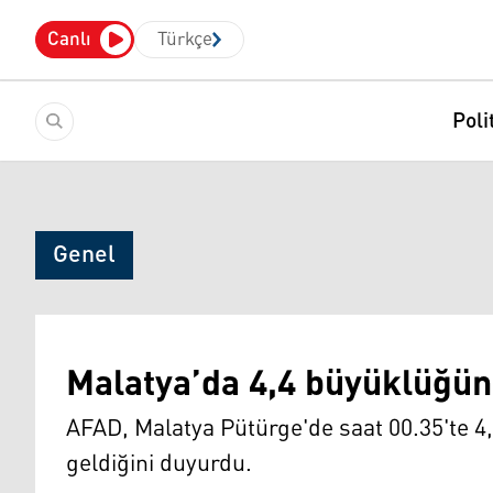
Canlı
Türkçe
Poli
Genel
Malatya’da 4,4 büyüklüğü
AFAD, Malatya Pütürge'de saat 00.35'te
geldiğini duyurdu.