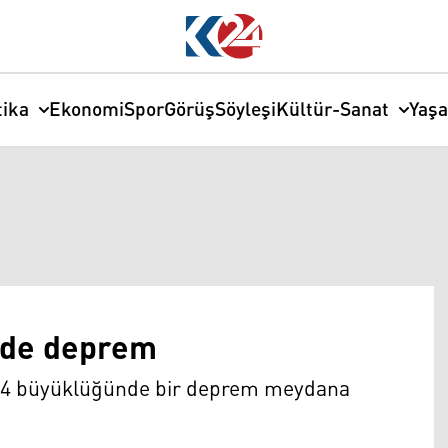
tika
Ekonomi
Spor
Görüş
Söyleşi
Kültür-Sanat
Yaş
nde deprem
 4,4 büyüklüğünde bir deprem meydana