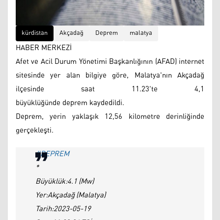
kürdistan
Akçadağ
Deprem
malatya
HABER MERKEZİ
Afet ve Acil Durum Yönetimi Başkanlığının (AFAD) internet
sitesinde yer alan bilgiye göre, Malatya'nın Akçadağ
ilçesinde saat 11.23'te 4,1
büyüklüğünde deprem kaydedildi.
Deprem, yerin yaklaşık 12,56 kilometre derinliğinde
gerçekleşti.
#DEPREM
*
Büyüklük:4.1 (Mw)
Yer:Akçadağ (Malatya)
Tarih:2023-05-19