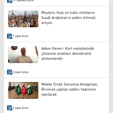
31 dakika önce
Reuters: Husi ve Iraklı milislerin
Suudi Arabistan’a saldırı ihtimali
artıyor
1 saat önce
Adem Geveri: Kürt meselesinde
çözümün anahtarı demokratik
yöntemlerdir
2 saat önce
Mekke Ortak Savunma Anlaşması:
Birimize yapılan saldırı hepimize
sayılacak
2 saat önce