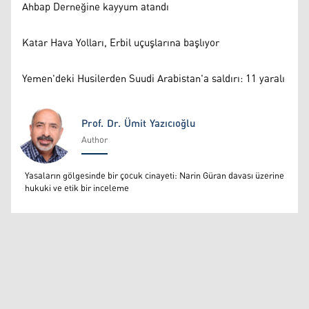
Ahbap Derneğine kayyum atandı
Katar Hava Yolları, Erbil uçuşlarına başlıyor
Yemen'deki Husilerden Suudi Arabistan'a saldırı: 11 yaralı
Prof. Dr. Ümit Yazıcıoğlu
Author
Prof. Dr. Ümit Yazıcıoğlu
Yasaların gölgesinde bir çocuk cinayeti: Narin Güran davası üzerine
hukuki ve etik bir inceleme