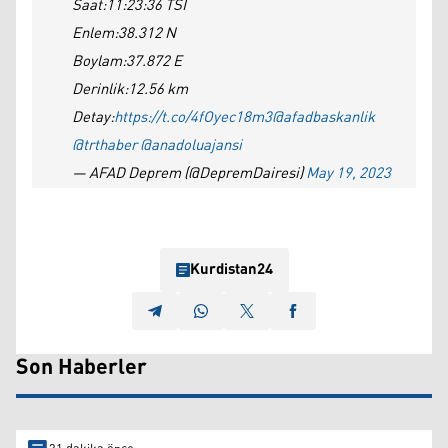
Saat:11:23:36 TSİ
Enlem:38.312 N
Boylam:37.872 E
Derinlik:12.56 km
Detay:
https://t.co/4fOyec18m3
@afadbaskanlik
@trthaber
@anadoluajansi
— AFAD Deprem (@DepremDairesi)
May 19, 2023
Kurdistan24
Son Haberler