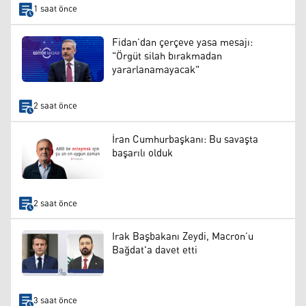
1 saat önce
Fidan’dan çerçeve yasa mesajı:
"Örgüt silah bırakmadan
yararlanamayacak"
2 saat önce
İran Cumhurbaşkanı: Bu savaşta
başarılı olduk
2 saat önce
Irak Başbakanı Zeydi, Macron’u
Bağdat'a davet etti
3 saat önce