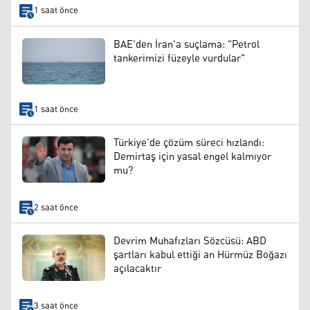
1 saat önce
BAE'den İran'a suçlama: "Petrol
tankerimizi füzeyle vurdular"
1 saat önce
Türkiye’de çözüm süreci hızlandı:
Demirtaş için yasal engel kalmıyor
mu?
2 saat önce
Devrim Muhafızları Sözcüsü: ABD
şartları kabul ettiği an Hürmüz Boğazı
açılacaktır
3 saat önce