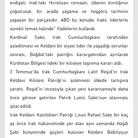
endişeli. Irak'taki Hıristiyan cemaati, ülkenin kimliğinin
çoğulculuk, bir arada yaşama ve hoşgörü tarihinin
yaşayan bir parçasıdır. ABD bu konuda Iraklı liderlerle
sürekli temas halinde” ifadelerini kullandı.
Kardinal Sako, Irak Cumhurbaşkanı tarafından
azledilmesi ve Keldani bir siyasi lider ile yaşadığı sorunlar
sonrası, Bağdat'taki patriğin karargahından ayrılarak
Kürdistan Bölgesi'ndeki bir kiliseye taşınma kararı aldı.
3 Temmuz'da Irak Cumhurbaşkanı Latif Reşid'in Irak
Keldani Kilisesi Patriği'ni azletmesi ülkede tartışma
yarattı. Reşid'in imzasıyla çıkan yeni kararnameyle daha
önce göreve getirilen Patrik Luois Sako'nun atanması
iptal edildi.
Irak Keldani Katolikleri Patriği Louis Rafael Sako bir kaç
ay önce Irak hükümetinde yer alan aynı zamanda Haşdi
Şabi bünyesinde güçleri bulunan Keldani Babiliyyun