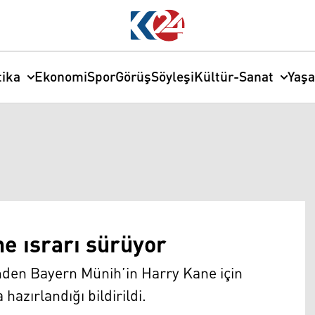
tika
Ekonomi
Spor
Görüş
Söyleşi
Kültür-Sanat
Yaş
e ısrarı sürüyor
inden Bayern Münih’in Harry Kane için
 hazırlandığı bildirildi.