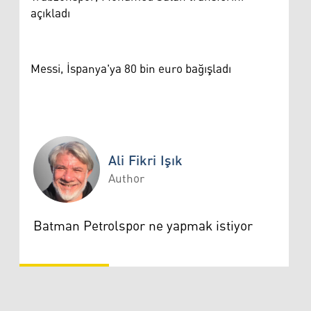
açıkladı
Messi, İspanya'ya 80 bin euro bağışladı
Ali Fikri Işık
Author
Ali Fikri Işık
Batman Petrolspor ne yapmak istiyor